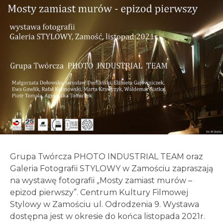
Grupa Twórcza PHOTO INDUSTRIAL TEAM oraz
Galeria Fotografii STYLOWY w Zamościu zapraszają
na wystawę fotografii „Mosty zamiast murów –
epizod pierwszy”. Centrum Kultury Filmowej
Stylowy w Zamościu ul. Odrodzenia 9. Wystawa
dostępna jest w okresie do końca listopada 2021r.