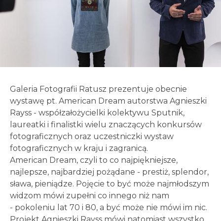
Galeria Fotografii Ratusz prezentuje obecnie
wystawę pt. American Dream autorstwa Agnieszki
Rayss - współzałożycielki kolektywu Sputnik,
laureatki i finalistki wielu znaczących konkursów
fotograficznych oraz uczestniczki wystaw
fotograficznych w kraju i zagranicą.
American Dream, czyli to co najpiękniejsze,
najlepsze, najbardziej pożądane - prestiż, splendor,
sława, pieniądze. Pojęcie to być może najmłodszym
widzom mówi zupełni co innego niż nam
- pokoleniu lat 70 i 80, a być może nie mówi im nic.
Projekt Agnieszki Rayss mówi natomiast wszystko.