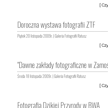
[ Czy
Doroczna wystawa fotografii ZTF
Piątek 20 listopada 2009r. |
Galeria Fotografii Ratusz
[ Czy
"Dawne zakłady fotograficzne w Zamoś
Środa 18 listopada 2009r. |
Galeria Fotografii Ratusz
[ Czy
Fotografia Dzikiej Przyrody w BWA