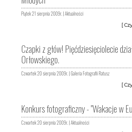
Piątek 21 sierpnia 2009r. |
Aktualności
[ Czy
Czapki z głów! Pięćdziesięciolecie dzi
Orłowskiego.
Czwartek 20 sierpnia 2009r. |
Galeria Fotografii Ratusz
[ Czy
Konkurs fotograficzny - "Wakacje w Eu
Czwartek 20 sierpnia 2009r. |
Aktualności