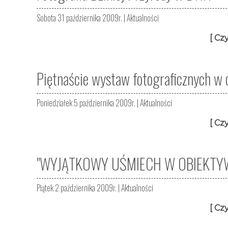
Sobota 31 października 2009r. |
Aktualności
[ Czy
Piętnaście wystaw fotograficznych w 
Poniedziałek 5 października 2009r. |
Aktualności
[ Czy
"WYJĄTKOWY UŚMIECH W OBIEKTYWIE" 
Piątek 2 października 2009r. |
Aktualności
[ Czy