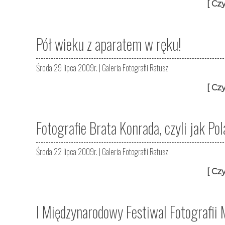
[ Czy
Pół wieku z aparatem w ręku!
Środa 29 lipca 2009r. |
Galeria Fotografii Ratusz
[ Czy
Fotografie Brata Konrada, czyli jak Po
Środa 22 lipca 2009r. |
Galeria Fotografii Ratusz
[ Czy
I Międzynarodowy Festiwal Fotografii