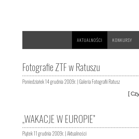
AKTUALNOŚCI
KONKURSY
Fotografie ZTF w Ratuszu
Poniedziałek 14 grudnia 2009r. |
Galeria Fotografii Ratusz
[ Czy
„WAKACJE W EUROPIE”
Piątek 11 grudnia 2009r. |
Aktualności