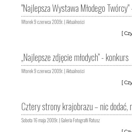
"Najlepsza Wystawa Młodego Twórcy" 
Wtorek 9 czerwca 2009r. |
Aktualności
[ Czy
„Najlepsze zdjęcie młodych” - konkurs
Wtorek 9 czerwca 2009r. |
Aktualności
[ Czy
Cztery strony krajobrazu – nic dodać, n
Sobota 16 maja 2009r. |
Galeria Fotografii Ratusz
[ Czy