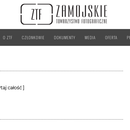
O ZTF
CZŁONKOWIE
DOKUMENTY
MEDIA
OFERTA
P
taj całość ]