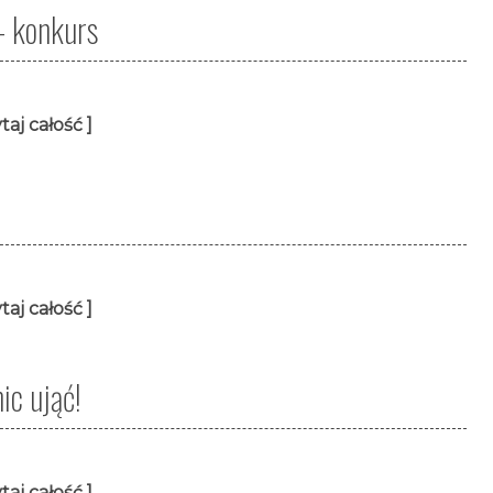
- konkurs
taj całość ]
taj całość ]
ic ująć!
taj całość ]