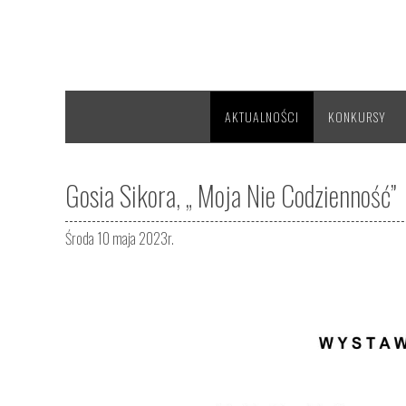
AKTUALNOŚCI
KONKURSY
Gosia Sikora, „ Moja Nie Codzienność”
Środa 10 maja 2023r.