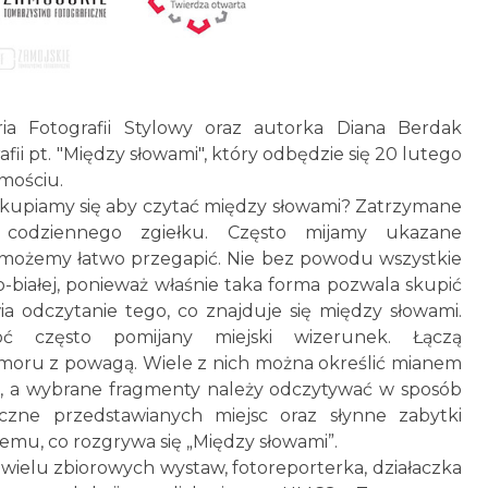
ria Fotografii Stylowy oraz autorka Diana Berdak
afii pt. "Między słowami", który odbędzie się 20 lutego
mościu.
kupiamy się aby czytać między słowami? Zatrzymane
 codziennego zgiełku. Często mijamy ukazane
y możemy łatwo przegapić. Nie bez powodu wszystkie
-białej, ponieważ właśnie taka forma pozwala skupić
ia odczytanie tego, co znajduje się między słowami.
choć często pomijany miejski wizerunek. Łączą
umoru z powagą. Wiele z nich można określić mianem
, a wybrane fragmenty należy odczytywać w sposób
yczne przedstawianych miejsc oraz słynne zabytki
emu, co rozgrywa się „Między słowami”.
 wielu zbiorowych wystaw, fotoreporterka, działaczka