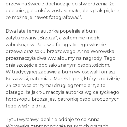
drzew na świecie dochodząc do stwierdzenia, że
obecnie „gatunków zostało mało, ale są tak piękne,
że można je nawet fotografować”.
Dwa lata temu autorka popełniła album
zatytułowany „Brzoza”, a zatem nie mogło
zabraknąć w Ratuszu fotografii tego właśnie
drzewa oraz soku brzozowego. Anna Worowska
przeznaczyła dwa ww. albumy na nagrody. Tego
dnia szczęście dopisało znanym osobistościom.
W tradycyjnej zabawie album wylosował Tomasz
Kossowski, natomiast Marek Lipiec, który urodził się
24 czerwca otrzymał drugi egzemplarz, a to
dlatego, że jak tłumaczyła autorka wg celtyckiego
horoskopu brzoza jest patronką osób urodzonych
tego właśnie dnia.
Tytuł wystawy idealnie oddaje to co Anna
Worowska zaproponowała na swoich pracach.