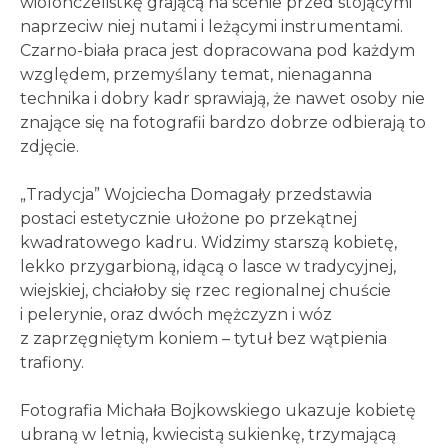
wiolonczelistkę grającą na scenie przed stojącymi
naprzeciw niej nutami i leżącymi instrumentami.
Czarno-biała praca jest dopracowana pod każdym
względem, przemyślany temat, nienaganna
technika i dobry kadr sprawiają, że nawet osoby nie
znające się na fotografii bardzo dobrze odbierają to
zdjęcie.
„Tradycja” Wojciecha Domagały przedstawia
postaci estetycznie ułożone po przekątnej
kwadratowego kadru. Widzimy starszą kobietę,
lekko przygarbioną, idącą o lasce w tradycyjnej,
wiejskiej, chciałoby się rzec regionalnej chuście
i pelerynie, oraz dwóch mężczyzn i wóz
z zaprzęgniętym koniem – tytuł bez wątpienia
trafiony.
Fotografia Michała Bojkowskiego ukazuje kobietę
ubraną w letnią, kwiecistą sukienkę, trzymającą