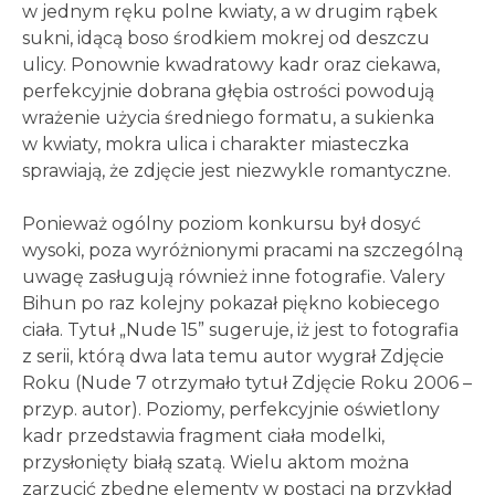
w jednym ręku polne kwiaty, a w drugim rąbek
sukni, idącą boso środkiem mokrej od deszczu
ulicy. Ponownie kwadratowy kadr oraz ciekawa,
perfekcyjnie dobrana głębia ostrości powodują
wrażenie użycia średniego formatu, a sukienka
w kwiaty, mokra ulica i charakter miasteczka
sprawiają, że zdjęcie jest niezwykle romantyczne.
Ponieważ ogólny poziom konkursu był dosyć
wysoki, poza wyróżnionymi pracami na szczególną
uwagę zasługują również inne fotografie. Valery
Bihun po raz kolejny pokazał piękno kobiecego
ciała. Tytuł „Nude 15” sugeruje, iż jest to fotografia
z serii, którą dwa lata temu autor wygrał Zdjęcie
Roku (Nude 7 otrzymało tytuł Zdjęcie Roku 2006 –
przyp. autor). Poziomy, perfekcyjnie oświetlony
kadr przedstawia fragment ciała modelki,
przysłonięty białą szatą. Wielu aktom można
zarzucić zbędne elementy w postaci na przykład