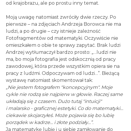
od krajobrazu, ale po prostu inny temat.
Moją uwagę natomiast zwróciły dwie rzeczy. Po
pierwsze – na zdjęciach Andrzeja Borowca nie ma
ludzi, a po drugie – czy istnieje zależność
Fotofragmentów od matematyki. Oczywiście nie
omieszkałem o obie te sprawy zapytać. Brak ludzi
Andrzej wytłumaczył bardzo prosto: „…ludzi nie
ma, bo moja fotografia jest odskocznią od pracy
zawodowej, która przede wszystkim opiera sie na
pracy z ludźmi. Odpoczywam od ludzi…”. Bieżącą
wystawę natomiast skomentował tak:
„Nie jestem fotografem "koncepcyjnym". Moje
cykle nie rodzą sie najpierw w głowie. Raczej same
układają się z czasem. Dużo tutaj "intuicji"
i malarsko - graficznej estetyki. Co do matematyki…
ciekawie skojarzyłeś. Może pojawia się bo lubię
porządek w kadrze… i złote podziały…”.
Ja matematykę lubię i u siebie zamiłowanie do