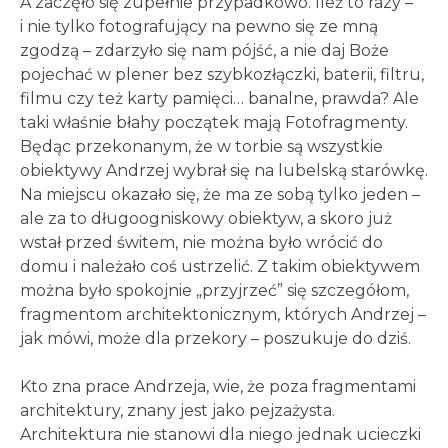
A zaczęło się zupełnie przypadkowo. Ileż to razy –
i nie tylko fotografujący na pewno się ze mną
zgodzą – zdarzyło się nam pójść, a nie daj Boże
pojechać w plener bez szybkozłączki, baterii, filtru,
filmu czy też karty pamięci… banalne, prawda? Ale
taki właśnie błahy początek mają Fotofragmenty.
Będąc przekonanym, że w torbie są wszystkie
obiektywy Andrzej wybrał się na lubelską starówkę.
Na miejscu okazało się, że ma ze sobą tylko jeden –
ale za to długoogniskowy obiektyw, a skoro już
wstał przed świtem, nie można było wrócić do
domu i należało coś ustrzelić. Z takim obiektywem
można było spokojnie „przyjrzeć” się szczegółom,
fragmentom architektonicznym, których Andrzej –
jak mówi, może dla przekory – poszukuje do dziś.
Kto zna prace Andrzeja, wie, że poza fragmentami
architektury, znany jest jako pejzażysta.
Architektura nie stanowi dla niego jednak ucieczki