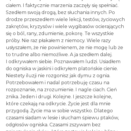
ciałem. I faktycznie marzenia zaczęły się spełniać.
Szedłem swoją drogą, bez słuchania innych. Po
drodze przeszedłem wiele lekcji, testów, życiowych
zakrętów, kryzysów i wiele wygibasów ocierających
się o ból, rany, zdumienie, pokorę. Te wszystkie
próby. Nie raz płakałem z niemocy. Wiele razy
usłyszałem, że nie powinienem, że nie mogę lub że
to trudne albo niemożliwe. A ja szedłem dalej.
I odkrywałem siebie. Poznawałem ludzi. Usiadłem
do ogniska w jaskini i odkryłem platońskie cienie.
Niestety iluzji nie rozgonisz jak dymu z ognia.
Potrzebowałem i nadal potrzebuję czasu na
rozpoznanie, na zrozumienie. I nagle ciach. Cień
znika. Jeden i drugi. Kolejne. I jeszcze kolejne,
które czekają na odkrycie. Życie jest dla mnie
przygodą. Życie ma w sobie wszystko. Dlatego
czasami siadam w lesie i słucham śpiewu ptaków,
odgłosów ogniska. Czasami zszywam bez