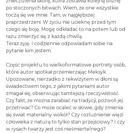
znieczulenia skórę, która zostawia kolejną bliznę
po stoczonych bitwach. Wiem, że one wszystkie
toczą się we mnie. Tam, w najgłębszej
praprzestrzeni. W życiu nie ucieknę przed tym
czego się boję. Mogę odkładać to na potem lub od
razu zmierzyć się z każdą chwilą.
Teraz żyję. I codziennie odpowiadam sobie na
pytanie kim jestem.
Część projektu to wielkoformatowe portrety osób,
które autor spotkał przemierzając Meksyk.
Upozowane, nierzadko z rekwizytem w dłoni są
świadectwem tego, z jakimi pytaniami autor
zmagał się, obserwując tamtejszą rzeczywistość.
Czy fakt, że można zarabiać na tradycji, pozwoli jej
przetrwać? Co może ocaleć w słowie, gdy zmienia
się świat materialny wokół? Czy rozluźnienie więzi
człowieka z naturą to tylko stan przejściowy? I czy
w rysach twarzy jest coś nieśmiertelnego?