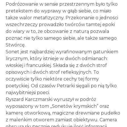
Podróżowanie w sensie przestrzennym było tylko
pretekstem do wyprawy w głąb siebie, co miało
także walor metafizyczny. Przekonanie o jedności
wszechrzeczy prowadziło twórców tamtej epoki
do wiary w to, że obcowanie z naturą pozwala
poznać nie tylko samego siebie, ale także samego
Stwórcę.
Sonet jest najbardziej wyrafinowanym gatunkiem
lirycznym, który istnieje w dwóch odmianach:
włoskiej i francuskiej. Składa się z dwóch strof
opisowych i dwóch strof refleksyjnych. To
oczywiście tylko niektóre cechy tej formy
poetyckiej. Od czasów Petrarki sięgali po nią tylko
najwybitniejsi poeci.
Ryszard Karczmarski wyruszył w podróż
wyposażony w tom „Sonetów krymskich” oraz
kamerę otworkową, magiczne drewniane pudełko
z maleńkim otworem zamiast obiektywu. Camera
obscura skutecznie redukuje ilość informacji,