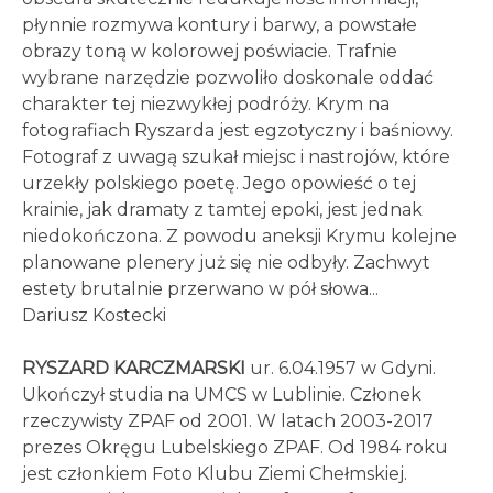
płynnie rozmywa kontury i barwy, a powstałe
obrazy toną w kolorowej poświacie. Trafnie
wybrane narzędzie pozwoliło doskonale oddać
charakter tej niezwykłej podróży. Krym na
fotografiach Ryszarda jest egzotyczny i baśniowy.
Fotograf z uwagą szukał miejsc i nastrojów, które
urzekły polskiego poetę. Jego opowieść o tej
krainie, jak dramaty z tamtej epoki, jest jednak
niedokończona. Z powodu aneksji Krymu kolejne
planowane plenery już się nie odbyły. Zachwyt
estety brutalnie przerwano w pół słowa...
Dariusz Kostecki
RYSZARD KARCZMARSKI
ur. 6.04.1957 w Gdyni.
Ukończył studia na UMCS w Lublinie. Członek
rzeczywisty ZPAF od 2001. W latach 2003-2017
prezes Okręgu Lubelskiego ZPAF. Od 1984 roku
jest członkiem Foto Klubu Ziemi Chełmskiej.