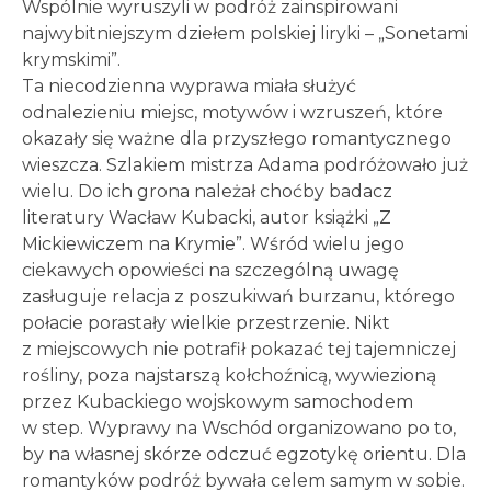
Wspólnie wyruszyli w podróż zainspirowani
najwybitniejszym dziełem polskiej liryki – „Sonetami
krymskimi”.
Ta niecodzienna wyprawa miała służyć
odnalezieniu miejsc, motywów i wzruszeń, które
okazały się ważne dla przyszłego romantycznego
wieszcza. Szlakiem mistrza Adama podróżowało już
wielu. Do ich grona należał choćby badacz
literatury Wacław Kubacki, autor książki „Z
Mickiewiczem na Krymie”. Wśród wielu jego
ciekawych opowieści na szczególną uwagę
zasługuje relacja z poszukiwań burzanu, którego
połacie porastały wielkie przestrzenie. Nikt
z miejscowych nie potrafił pokazać tej tajemniczej
rośliny, poza najstarszą kołchoźnicą, wywiezioną
przez Kubackiego wojskowym samochodem
w step. Wyprawy na Wschód organizowano po to,
by na własnej skórze odczuć egzotykę orientu. Dla
romantyków podróż bywała celem samym w sobie.