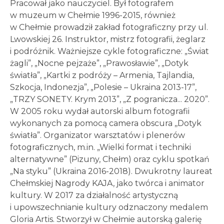
Pracował jako nauczyciel. Był fotografem
w muzeum w Chełmie 1996-2015, również
w Chełmie prowadził zakład fotograficzny przy ul.
Lwowskiej 26. Instruktor, mistrz fotografii, żeglarz
i podróżnik. Ważniejsze cykle fotograficzne: „Świat
żagli”, „Nocne pejzaże”, „Prawosławie”, „Dotyk
światła”, „Kartki z podróży – Armenia, Tajlandia,
Szkocja, Indonezja”, „Polesie – Ukraina 2013-17”,
„TRZY SONETY. Krym 2013”, „Z pogranicza... 2020”.
W 2005 roku wydał autorski album fotografii
wykonanych za pomocą camera obscura ,,Dotyk
światła”. Organizator warsztatów i plenerów
fotograficznych, m.in. „Wielki format i techniki
alternatywne” (Pizuny, Chełm) oraz cyklu spotkań
„Na styku” (Ukraina 2016-2018). Dwukrotny laureat
Chełmskiej Nagrody KAJA, jako twórca i animator
kultury. W 2017 za działalność artystyczną
i upowszechnianie kultury odznaczony medalem
Gloria Artis. Stworzył w Chełmie autorską galerię