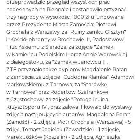
przeprowadziło przegląd wszystkich prac
nadesłanych na Biennale i postanowiło przyznać
trzy nagrody w wysokości 1000 zł ufundowane
przez Prezydenta Miasta Zamościa: Piotrowi
Grochala z Warszawy, za "Ruiny zamku Olsztyn"
i "Kościół obronny w Brochowie II", Radosławowi
Trzcińskiemu z Sieradza, za zdjęcie "Zamek
w Kamieńcu Podolskim I" oraz Annie Worowskiej
z Białegostoku, za "Zamek w Janowcu II".
ZTF przyznało także dyplomy Magdalenie Baran
z Zamościa, za zdjęcie "Ozdobna Klamka", Adamowi
Markowskiemu z Tarnowa, za "Starówkę
w Tarnowie" oraz Robertowi Szafrankowi
z Częstochowy, za zdjęcie "Potęga i ruina
Krzysztoporu IV", oraz zakwalifikowało do wystawy
zdjęcia następujących autorów: Magdalena Baran
(Zamość) - 2 zdjęcia, Piotr Grochala (Warszawa) - 5
zdjęć, Tomasz Jagielak (Zawadzkie) - 1 zdjęcie,
Marek Jóźków (Koszalin) - 2 zdjęcia, Agnieszka