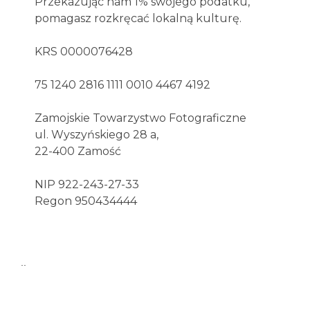
Przekazując nam 1% swojego podatku,
pomagasz rozkręcać lokalną kulturę.
KRS 0000076428
75 1240 2816 1111 0010 4467 4192
Zamojskie Towarzystwo Fotograficzne
ul. Wyszyńskiego 28 a,
22-400 Zamość
NIP 922-243-27-33
Regon 950434444
..