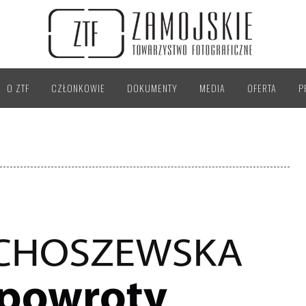
O ZTF
CZŁONKOWIE
DOKUMENTY
MEDIA
OFERTA
P