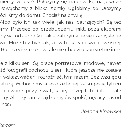
niemy w lesie? Położymy się na chwilkę na jeszcze
 Powąchamy z bliska ziemię. Uglebimy się. Ułożymy
róciliśmy do domu. Chociaż na chwilę.
lbo było ich tak wiele, jak nas, patrzących? Są też
emy. Przecież po przebudzeniu nikt, poza aktorami
my w codzienności, takie zatrzymanie się i zamyślenie
. Może też być tak, że w tej kreacji swojej własnej,
 Bo przecież może wcale nie chodzi o konkretne imię,
ce z kilku serii. Są prace portretowe, modowe, nawet
ść fotografii pochodzi z serii, która jeszcze nie została
ch wskazywać ani rozróżniać, tym razem. Bez względu
turę. Wchodzimy, a jeszcze lepiej, za sugestią tytułu
diowane pozy, świat, który bliżej lub dalej – ale
ury. Ale czy tam znajdziemy ów spokój nęcący nas od
o nas?
Joanna Kinowska
ka.com