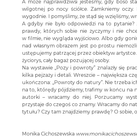
A może najprawdziwsi jesteśmy, gdy boso sta
wilgotnej po nocy ściółce. Zamkniemy oczy.
wygodnie. I pomyślimy, że stąd się wzięliśmy, w
A gdyby nie było odpowiedzi na to pytanie? A
prawdy, których sobie nie życzymy i nie chc
w filmie, nie wygląda wyjściowo. Albo gdy goni
nad własnym obrazem jest po prostu niemożliwe
ustępujemy patrzącej przez obiektyw artystce.
życiorys, cały bagaż pozującej osoby.
Na wystawie „Pozy i powroty” znalazły się pra
kilka pejzaży i detali. Wreszcie – największa czę
ukończona: „Powroty do natury”. Nie trzeba i
na to, którędy pójdziemy, trafimy w końcu na na
autorki – wracamy do niej. Porzucamy wystu
przystaje do czegoś co znamy. Wracamy do nat
tytułu? Czy tam znajdziemy prawdę? O sobie, 
Monika Cichoszewska
www.monikacichoszews