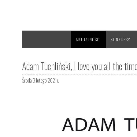
AKTUALNOŚCI
KONKURSY
Adam Tuchliński, I love you all the tim
Środa 3 lutego 2021r.