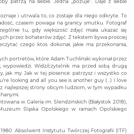
by patrzą na siebie. Jedna „pozuje”. Daje z siebie
znaje i utrwala to, co zostaje dla niego odkryte. To
radość, czasem powaga na granicy smutku. Fotograf
ególnie tu, gdy większość zdjęć miała ukazać się
nych przez bohaterów zdjęć. Z tekstem bywa prościej
eczytać czego ktoś dokonał, jakie ma przekonania,
zych portretów, które Adam Tuchliński wykonał przez
w, wypowiedzi. Widz/czytelnik ma przed sobą drugą
, jak my. Jak w tej piosence: patrzysz i wszystko co
ou're looking and all you see is another guy (…) I love
ię z najlepszej strony obcym ludziom, w tym wypadku
ochanymi.
towana w Galeria im. Slendzińskich (Białystok 2018),
w Muzeum Śląska Opolskiego w ramach Opolskiego
1980. Absolwent Instytutu Twórczej Fotografii (ITF)