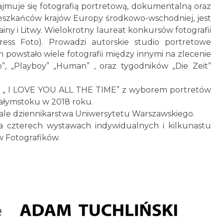
jmuje się fotografią portretową, dokumentalną oraz
eszkańców krajów Europy środkowo-wschodniej, jest
ainy i Litwy. Wielokrotny laureat konkursów fotografii
ss Foto). Prowadzi autorskie studio portretowe
 powstało wiele fotografii między innymi na zlecenie
o”, „Playboy” „Human” , oraz tygodników „Die Zeit”
 „ I LOVE YOU ALL THE TIME” z wyborem portretów
ałymstoku w 2018 roku.
ziale dziennikarstwa Uniwersytetu Warszawskiego.
 czterech wystawach indywidualnych i kilkunastu
w Fotografików.