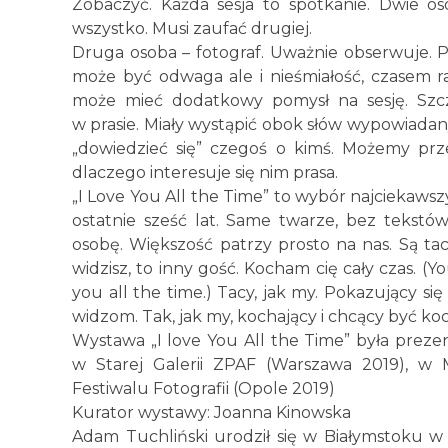
Zobaczyć. Każda sesja to spotkanie. Dwie oso
wszystko. Musi zaufać drugiej.
Druga osoba – fotograf. Uważnie obserwuje. Po
może być odwaga ale i nieśmiałość, czasem 
może mieć dodatkowy pomysł na sesję. Szcz
w prasie. Miały wystąpić obok słów wypowiada
„dowiedzieć się” czegoś o kimś. Możemy prz
dlaczego interesuje się nim prasa.
„I Love You All the Time” to wybór najciekaws
ostatnie sześć lat. Same twarze, bez tekstó
osobę. Większość patrzy prosto na nas. Są tacy
widzisz, to inny gość. Kocham cię cały czas. (Y
you all the time.) Tacy, jak my. Pokazujący s
widzom. Tak, jak my, kochający i chcący być k
Wystawa „I love You All the Time” była prezen
w Starej Galerii ZPAF (Warszawa 2019), 
Festiwalu Fotografii (Opole 2019)
Kurator wystawy: Joanna Kinowska
Adam Tuchliński urodził się w Białymstoku w 