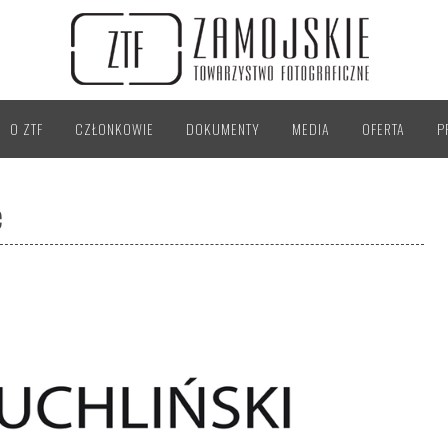
O ZTF
CZŁONKOWIE
DOKUMENTY
MEDIA
OFERTA
P
e