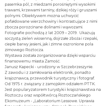
pasemka pól, z miedzami porośniętymi wysokimi
trawami, krzewami tarniny, dzikiej róży i gruszami
polnymi. Obiektywem można uchwycić
pofałdowane wierzchowiny i kontrastujące z nimi
zbocza porozcinane dolinami i wąwozami.
Fotografie pochodzą z lat 2009 – 2019. Ukazują
soczystą zieleń wiosenną, dojrzałe zboża i rzepaki,
ciepłe barwy jesieni, jak i zimne oszronione pola
zimowego Roztocza.
Wystawa została zorganizowana dzięki wsparciu
finansowemu miasta Zamość.
Janusz Kapecki - urodzony w Szczebrzeszynie.
Z zawodu i z zamiłowania elektronik, ponadto
krajoznawca, przewodnik turystyczny i fotograf.
Od 1975 r. związany z zamojskim odziałem PTTK.
Jest popularyzatorem turystyki i krajoznawstwa na
Roztoczu oraz współtwórcą Roztoczańskiego
Ekomuzeum - „Laboratorium Lessowe. Uprawia