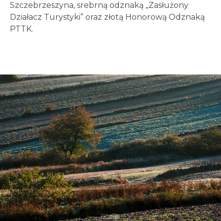
Szczebrzeszyna, srebrną odznaką „Zasłużony
Działacz Turystyki” oraz złotą Honorową Odznaką
PTTK.