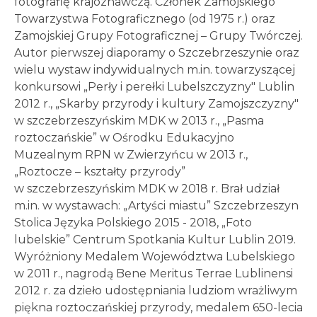
fotografię krajoznawczą. Członek Zamojskiego
Towarzystwa Fotograficznego (od 1975 r.) oraz
Zamojskiej Grupy Fotograficznej – Grupy Twórczej.
Autor pierwszej diaporamy o Szczebrzeszynie oraz
wielu wystaw indywidualnych m.in. towarzyszącej
konkursowi „Perły i perełki Lubelszczyzny" Lublin
2012 r., „Skarby przyrody i kultury Zamojszczyzny"
w szczebrzeszyńskim MDK w 2013 r., „Pasma
roztoczańskie” w Ośrodku Edukacyjno
Muzealnym RPN w Zwierzyńcu w 2013 r.,
„Roztocze – kształty przyrody”
w szczebrzeszyńskim MDK w 2018 r. Brał udział
m.in. w wystawach: „Artyści miastu” Szczebrzeszyn
Stolica Języka Polskiego 2015 - 2018, „Foto
lubelskie” Centrum Spotkania Kultur Lublin 2019.
Wyróżniony Medalem Województwa Lubelskiego
w 2011 r., nagrodą Bene Meritus Terrae Lublinensi
2012 r. za dzieło udostępniania ludziom wrażliwym
piękna roztoczańskiej przyrody, medalem 650-lecia