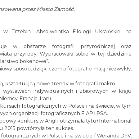
nsowana przez Miasto Zamość.
w Trzebini. Absolwentka Filologii Ukraińskiej na
zuje w obszarze fotografii przyrodniczej oraz
wiata przyrody. Wypracowała sobie w tej dziedzinie
malarstwo bokehowe”.
iowy sposób, dzięki czemu fotografie mają niezwykły,
zą, kształtującą nowe trendy w fotografii makro.
iu wystawach indywidualnych i zbiorowych w kraju
Niemcy, Francja, Iran).
kursach fotograficznych w Polsce i na świecie, w tym
h organizacji fotograficznych FIAP i PSA.
dowy konkurs w Anglii otrzymała tytuł International
u 2015 powtórzyła ten sukces.
otograficznych w Polsce i na świecie ( Weranda,DFV,