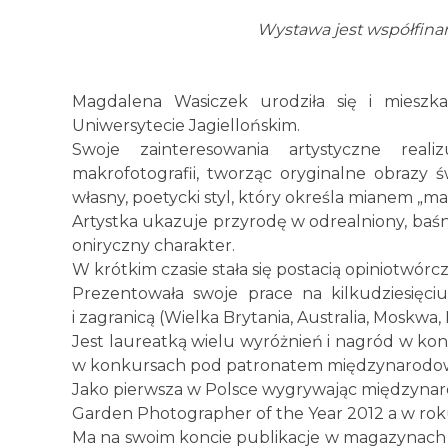
Wystawa jest współfina
Magdalena Wasiczek urodziła się i mieszka 
Uniwersytecie Jagiellońskim.
Swoje zainteresowania artystyczne reali
makrofotografii, tworząc oryginalne obrazy ś
własny, poetycki styl, który określa mianem „
Artystka ukazuje przyrodę w odrealniony, baśn
oniryczny charakter.
W krótkim czasie stała się postacią opiniotwórc
Prezentowała swoje prace na kilkudziesięc
i zagranicą (Wielka Brytania, Australia, Moskwa, 
Jest laureatką wielu wyróżnień i nagród w kon
w konkursach pod patronatem międzynarodowyc
Jako pierwsza w Polsce wygrywając międzynaro
Garden Photographer of the Year 2012 a w rok
Ma na swoim koncie publikacje w magazynach f