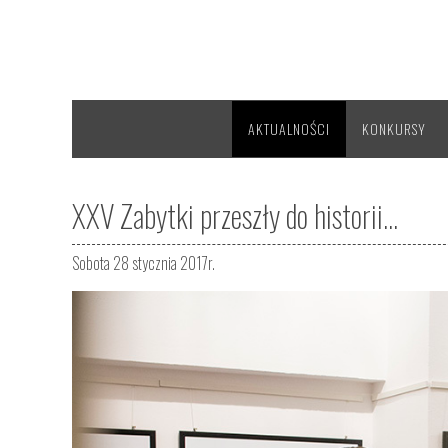
AKTUALNOŚCI
KONKURSY
XXV Zabytki przeszły do historii...
Sobota 28 stycznia 2017r.