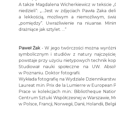
A także Magdalena Wicherkiewicz w tekście „O
niedzieli“: „…Jest w zdjęciach Pawła Żaka de
a lekkością, możliwym a niemożliwym, świ
„pomiędzy”. Uwrażliwienie na niuanse. Mini
drażniące jak sztylet. …“
Paweł Żak
- W jego twórczości można wyróżnić
symbolicznym i studiów z natury najczęście
powstaje przy użyciu nietypowych technik kopi
Studiował nauki społeczne na UW. Absol
w Poznaniu. Doktor fotografii.
Wykłada fotografię na Wydziale Dziennikarstw
Laureat m.in. Prix de la Lumierre w European 
Prace w kolekcjach m.in.: Bibliotheque Na
Centrum Sztuki Współczesnej w Warszawie, M
w Polsce, Francji, Norwegii, Danii, Holandii, Belgi