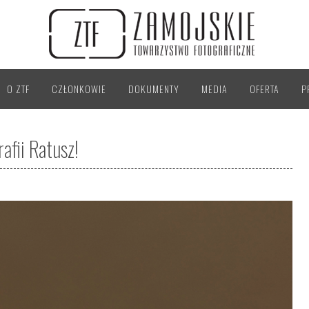
O ZTF
CZŁONKOWIE
DOKUMENTY
MEDIA
OFERTA
P
afii Ratusz!