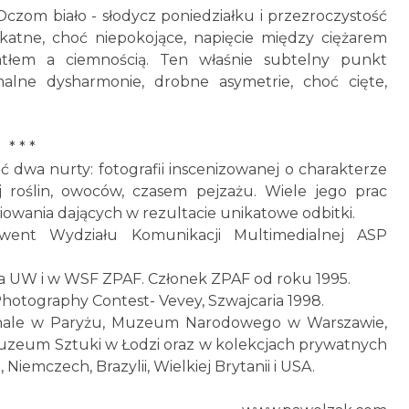
czom biało - słodycz poniedziałku i przezroczystość
likatne, choć niepokojące, napięcie między ciężarem
atłem a ciemnością. Ten właśnie subtelny punkt
malne dysharmonie, drobne asymetrie, choć cięte,
* * *
 dwa nurty: fotografii inscenizowanej o charakterze
j roślin, owoców, czasem pejzażu. Wiele jego prac
owania dających w rezultacie unikatowe odbitki.
went Wydziału Komunikacji Multimedialnej ASP
a UW i w WSF ZPAF. Członek ZPAF od roku 1995.
Photography Contest- Vevey, Szwajcaria 1998.
tionale w Paryżu, Muzeum Narodowego w Warszawie,
uzeum Sztuki w Łodzi oraz w kolekcjach prywatnych
i, Niemczech, Brazylii, Wielkiej Brytanii i USA.