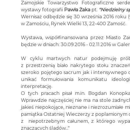
Zamojskie Towarzystwo Fotograficzne serde
wystawy fotografii
Pawła Żaka
pt.
"Niedzielny s
Wernisaż odbędzie się 30 września 2016 roku (w
w Zamościu, Rynek Wielki 13, 22-400 Zamość.
Wystawa, współfinansowana przez Miasto Za
będzie w dniach: 30.09.2016 - 02.11.2016 w Galeri
W cyklu martwych natur podejmuję prób
z przestrzenią biało nakrytego stołu znacz
szeroko pojętego sacrum jak i intensywnego d
unikać formułowania komunikatu ideolog
interpretację.
O tych pracach pisał m.in. Bogdan Konopk
Wprawdzie najczęściej nie ma na stole żadnyc
jakieś niepokojące, nieznane i niezrozumiałe mi
pamiątka Ostatniej Wieczerzy z poplamionym o
z niepotrzebnym całunem, z którego wyparo
znaczących śladów..."