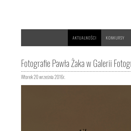
AKTUALNOŚCI
KONKURSY
Fotografie Pawła Żaka w Galerii Fotogr
Wtorek 20 września 2016r.