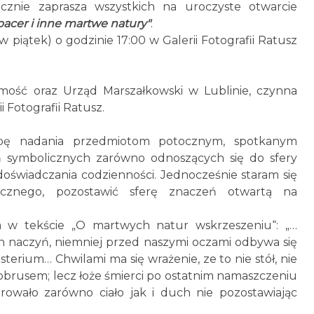
cznie zaprasza wszystkich na uroczyste otwarcie
pacer i inne martwe natury"
.
 piątek) o godzinie 17:00 w Galerii Fotografii Ratusz
mość oraz Urząd Marszałkowski w Lublinie, czynna
i Fotografii Ratusz.
ę nadania przedmiotom potocznym, spotkanym
eń symbolicznych zarówno odnoszących się do sfery
oświadczania codzienności. Jednocześnie staram się
icznego, pozostawić sferę znaczeń otwartą na
a w tekście „O martwych natur wskrzeszeniu“: „…
h naczyń, niemniej przed naszymi oczami odbywa się
sterium… Chwilami ma się wrażenie, ze to nie stół, nie
brusem; lecz łoże śmierci po ostatnim namaszczeniu
wało zarówno ciało jak i duch nie pozostawiając