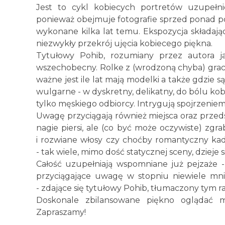
Jest to cykl kobiecych portretów uzupełnio
ponieważ obejmuje fotografie sprzed ponad pó
wykonane kilka lat temu. Ekspozycja składająca
niezwykły przekrój ujęcia kobiecego piękna.
Tytułowy Pohib, rozumiany przez autora j
wszechobecny. Rolke z (wrodzoną chyba) gracją 
ważne jest ile lat mają modelki a także gdzie s
wulgarne - w dyskretny, delikatny, do bólu ko
tylko męskiego odbiorcy. Intrygują spojrzenie
Uwagę przyciągają również miejsca oraz przeds
nagie piersi, ale (co być może oczywiste) zgra
i rozwiane włosy czy choćby romantyczny kad
- tak wiele, mimo dość statycznej sceny, dzieje
Całość uzupełniają wspomniane już pejzaże 
przyciągające uwagę w stopniu niewiele mnie
- zdające się tytułowy Pohib, tłumaczony tym 
Doskonale zbilansowane piękno oglądać mo
Zapraszamy!