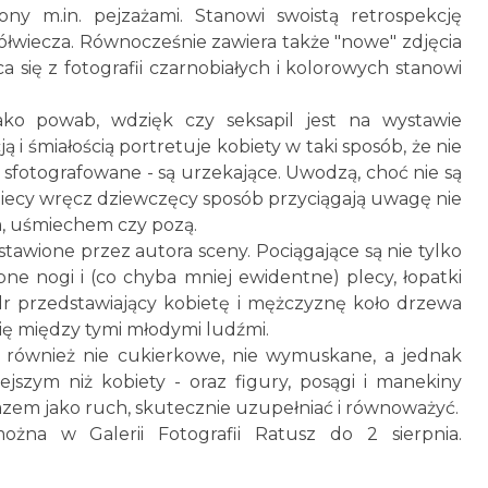
ny m.in. pejzażami. Stanowi swoistą retrospekcję
łwiecza. Równocześnie zawiera także "nowe" zdjęcia
 się z fotografii czarnobiałych i kolorowych stanowi
ako powab, wdzięk czy seksapil jest na wystawie
i śmiałością portretuje kobiety w taki sposób, że nie
ą sfotografowane - są urzekające. Uwodzą, choć nie są
biecy wręcz dziewczęcy sposób przyciągają uwagę nie
m, uśmiechem czy pozą.
tawione przez autora sceny. Pociągające są nie tylko
bne nogi i (co chyba mniej ewidentne) plecy, łopatki
r przedstawiający kobietę i mężczyznę koło drzewa
 się między tymi młodymi ludźmi.
- również nie cukierkowe, nie wymuskane, a jednak
jszym niż kobiety - oraz figury, posągi i manekiny
razem jako ruch, skutecznie uzupełniać i równoważyć.
żna w Galerii Fotografii Ratusz do 2 sierpnia.