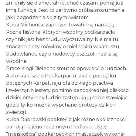
zmieniły się diametralnie, choć czasami pełnią już
inną funkcję. Jest to zarówno próba zrozumienia
jak i pogodzenia się z tym światem.
Kuba Michoński zaprezentował inną narrację.
Różne historie, których wspólny podkarpacki
czynnik jest bez trudu wyczuwalny. Nie ma tu
znaczenia czy mówimy o mieleckim wikariuszu,
budowlańcu czy o hodowcy pszczół - realia są
wspólne.
Prace Kingi Bielec to smutna opowieść o ludziach.
Autorka pisze o Podkarpaciu jako o początku
potężnych Karpat, raju dla dzikiego ptactwa
i zwierząt. Niestety pomimo bezpośredniej bliskości
dzikiej przyrody ludzie zastępują ją sobie stawiając
gdzie tylko można wypchane protezy dzikich
zwierząt.
Kuba Dąbrowski podkreśla jak różne okoliczności
panują na jego rodzinnym Podlasiu. Ujęty
"miejskością" podkarpackich miasteczek wykonał