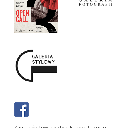
Zamojskie Towarzystwo Fotograficzne na