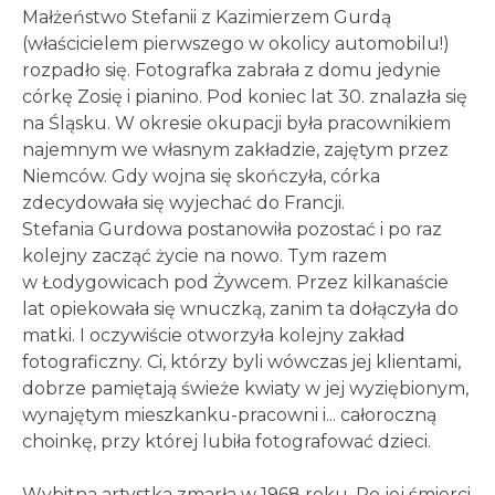
Małżeństwo Stefanii z Kazimierzem Gurdą
(właścicielem pierwszego w okolicy automobilu!)
rozpadło się. Fotografka zabrała z domu jedynie
córkę Zosię i pianino. Pod koniec lat 30. znalazła się
na Śląsku. W okresie okupacji była pracownikiem
najemnym we własnym zakładzie, zajętym przez
Niemców. Gdy wojna się skończyła, córka
zdecydowała się wyjechać do Francji.
Stefania Gurdowa postanowiła pozostać i po raz
kolejny zacząć życie na nowo. Tym razem
w Łodygowicach pod Żywcem. Przez kilkanaście
lat opiekowała się wnuczką, zanim ta dołączyła do
matki. I oczywiście otworzyła kolejny zakład
fotograficzny. Ci, którzy byli wówczas jej klientami,
dobrze pamiętają świeże kwiaty w jej wyziębionym,
wynajętym mieszkanku-pracowni i... całoroczną
choinkę, przy której lubiła fotografować dzieci.
Wybitna artystka zmarła w 1968 roku. Po jej śmierci