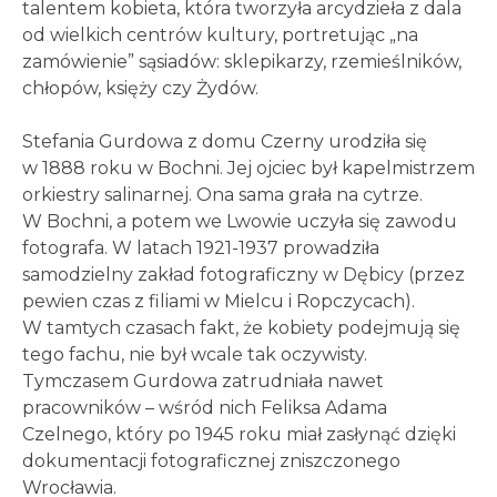
talentem kobieta, która tworzyła arcydzieła z dala
od wielkich centrów kultury, portretując „na
zamówienie” sąsiadów: sklepikarzy, rzemieślników,
chłopów, księży czy Żydów.
Stefania Gurdowa z domu Czerny urodziła się
w 1888 roku w Bochni. Jej ojciec był kapelmistrzem
orkiestry salinarnej. Ona sama grała na cytrze.
W Bochni, a potem we Lwowie uczyła się zawodu
fotografa. W latach 1921-1937 prowadziła
samodzielny zakład fotograficzny w Dębicy (przez
pewien czas z filiami w Mielcu i Ropczycach).
W tamtych czasach fakt, że kobiety podejmują się
tego fachu, nie był wcale tak oczywisty.
Tymczasem Gurdowa zatrudniała nawet
pracowników – wśród nich Feliksa Adama
Czelnego, który po 1945 roku miał zasłynąć dzięki
dokumentacji fotograficznej zniszczonego
Wrocławia.