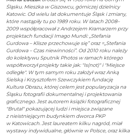
Śląsku. Mieszka w Giszowcu, górniczej dzielnicy
Katowic. Od wielu lat dokumentuje Śląsk i zmiany,
które nastąpiły tu po 1989 roku. W latach 2008–
2009 współpracował z Andrzejem Kramarzem przy
projektach fundacji Imago Mundi: „Stefania
Gurdowa – Klisze przechowuje się” oraz =„Stefania
Gurdowa – Czas niewinności”. Od 2010 roku należy
do kolektywu Sputnik Photos w ramach którego
współtworzył projekty takie jak: "Is(not)" i "Miejsce
odległe". W tym samym roku założył wraz Anką
Sielską i Krzysztofem Szewczykiem fundację
Kultura Obrazu, której celem jest popularyzacja na
Śląsku fotografii dokumentalnej i projektowania
graficznego. Jest autorem książki fotograficznej
"Brutal" pokazującej ludzi i miejsca związane
z nieistniejącym budynkiem dworca PKP
w Katowicach. Jest laureatem kilku nagród, miał
wystawy indywidualne, głównie w Polsce, oraz kilka