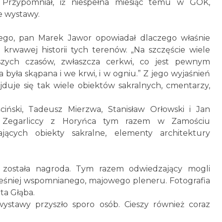
 Przypomniał, iż niespełna miesiąc temu w GOK,
e wystawy.
ego, pan Marek Jawor opowiadał dlaczego właśnie
krwawej historii tych terenów. „Na szczęście wiele
ych czasów, zwłaszcza cerkwi, co jest pewnym
yła skąpana i we krwi, i w ogniu.” Z jego wyjaśnień
duje się tak wiele obiektów sakralnych, cmentarzy,
iński, Tadeusz Mierzwa, Stanisław Orłowski i Jan
 Zegarliccy z Horyńca tym razem w Zamościu
iających obiekty sakralne, elementy architektury
a została nagroda. Tym razem odwiedzający mogli
ześniej wspomnianego, majowego pleneru. Fotografia
ta Głąba.
ystawy przyszło sporo osób. Cieszy również coraz