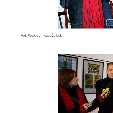
Fot. Wojciech KapuĹciĹski