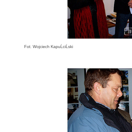
Fot. Wojciech KapuĹciĹski