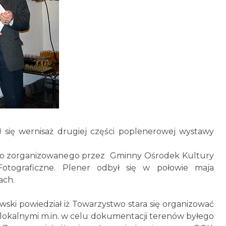
ył się wernisaż drugiej części poplenerowej wystawy
ego zorganizowanego przez Gminny Ośrodek Kultury
tograficzne. Plener odbył się w połowie maja
ach.
ski powiedział iż Towarzystwo stara się organizować
okalnymi m.in. w celu dokumentacji terenów byłego