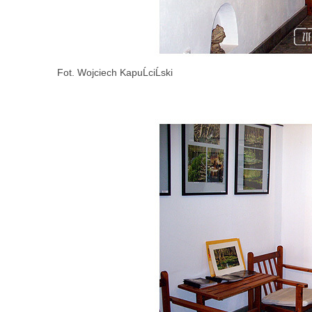
Fot. Wojciech KapuĹciĹski