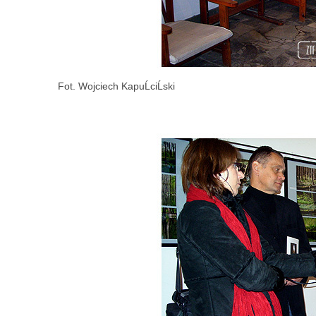
Fot. Wojciech KapuĹciĹski