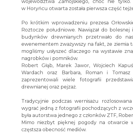
województwa Zamojskiego, choć nie tylko.
w Horyńcu otwarta została pierwsza część tejż
Po krótkim wprowadzeniu prezesa Orłowski
Roztocze południowe. Nawiązał do bolesnej i 
budynków drewnianych przetrwało do nasz
ewenementem zważywszy na fakt, że ziemia ta b
mogliśmy usłyszeć dlaczego na wystawie znaj
nagrobków i pomników.
Robert Głąb, Marek Jawor, Wojciech Kapuśc
Wardach oraz Barbara, Roman i Tomasz
zaprezentowali wiele fotografii przedstaw
drewnianej oraz pejzaż.
Tradycyjnie podczas wernisażu rozlosowan
wygrać jedną z fotografii pochodzących z wc
była autorstwa jednego z członków ZTF, Rober
Mimo niezbyt pięknej pogody na otwarcie w
częstsza obecność mediów.