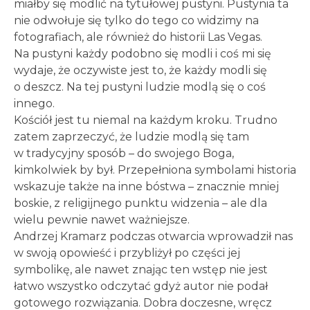
miałby się modlić na tytułowej pustyni. Pustynia ta
nie odwołuje się tylko do tego co widzimy na
fotografiach, ale również do historii Las Vegas.
Na pustyni każdy podobno się modli i coś mi się
wydaje, że oczywiste jest to, że każdy modli się
o deszcz. Na tej pustyni ludzie modlą się o coś
innego.
Kościół jest tu niemal na każdym kroku. Trudno
zatem zaprzeczyć, że ludzie modlą się tam
w tradycyjny sposób – do swojego Boga,
kimkolwiek by był. Przepełniona symbolami historia
wskazuje także na inne bóstwa – znacznie mniej
boskie, z religijnego punktu widzenia – ale dla
wielu pewnie nawet ważniejsze.
Andrzej Kramarz podczas otwarcia wprowadził nas
w swoją opowieść i przybliżył po części jej
symbolikę, ale nawet znając ten wstęp nie jest
łatwo wszystko odczytać gdyż autor nie podał
gotowego rozwiązania. Dobra doczesne, wręcz