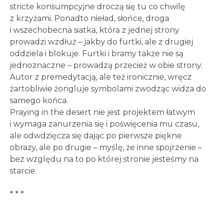
stricte konsumpcyjne droczą się tu co chwilę
z krzyżami. Ponadto nieład, słońce, droga
i wszechobecna siatka, która z jednej strony
prowadzi wzdłuż – jakby do furtki, ale z drugiej
oddziela i blokuje. Furtki i bramy także nie są
jednoznaczne – prowadzą przecież w obie strony.
Autor z premedytacją, ale też ironicznie, wręcz
żartobliwie żongluje symbolami zwodząc widza do
samego końca.
Praying in the desert nie jest projektem łatwym
i wymaga zanurzenia się i poświęcenia mu czasu,
ale odwdzięcza się dając po pierwsze piękne
obrazy, ale po drugie – myślę, że inne spojrzenie –
bez względu na to po której stronie jesteśmy na
starcie.
* * *