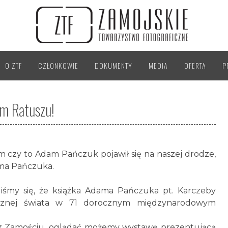
O ZTF
CZŁONKOWIE
DOKUMENTY
MEDIA
OFERTA
P
m Ratuszu!
 czy to Adam Pańczuk pojawił się na naszej drodze,
ama Pańczuka.
liśmy się, że książka Adama Pańczuka pt. Karczeby
raficznej świata w 71 dorocznym międzynarodowym
tusz Zamościu, oglądać możemy wystawę prezentującą