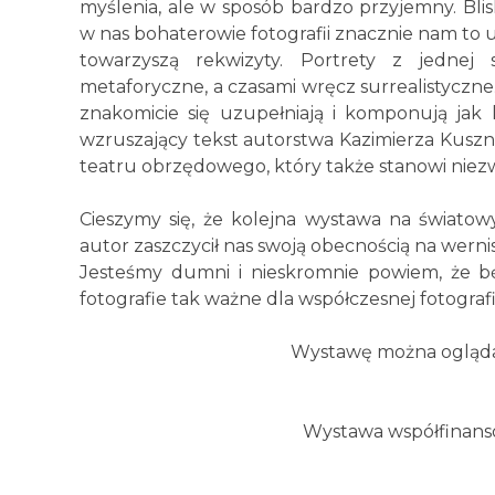
myślenia, ale w sposób bardzo przyjemny. Bli
w nas bohaterowie fotografii znacznie nam to u
towarzyszą rekwizyty. Portrety z jednej 
metaforyczne, a czasami wręcz surrealistyczne.
znakomicie się uzupełniają i komponują jak k
wzruszający tekst autorstwa Kazimierza Kusz
teatru obrzędowego, który także stanowi niez
Cieszymy się, że kolejna wystawa na światow
autor zaszczycił nas swoją obecnością na werni
Jesteśmy dumni i nieskromnie powiem, że b
fotografie tak ważne dla współczesnej fotografii i
Wystawę można ogląda
Wystawa współfinans