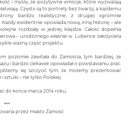
skość i myślę, że pozytywne emocje, które wyzwalają
łatwiają. Często są to portrety bez twarzy, a każdemu
strony bardzo realistyczne, z drugiej ogromnie
 Każdy ewidentnie opowiada nową, inną historię – ale
olejne rozdziały w jednej księdze. Całość dopełnia
nierowa – urodzonego właśnie w Lubence założyciela
wykle ważną część projektu.
ym poziomie zawitała do Zamościa, tym bardziej, że
sażu i bardzo ciekawie opowiadał o powstawaniu prac.
ędziemy się szczycić tym, że możemy prezentować
 sztuki – nie tylko Polskiej.
ć do końca marca 2014 roku.
***
owana przez miasto Zamość