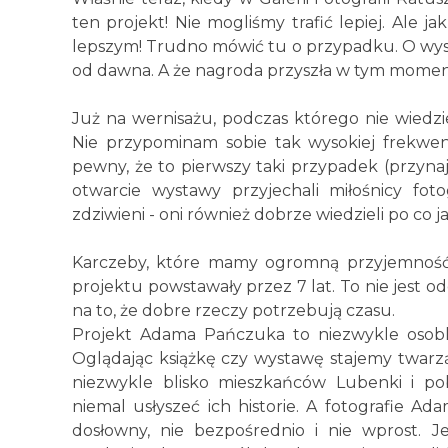
ten projekt! Nie mogliśmy trafić lepiej. Ale j
lepszym! Trudno mówić tu o przypadku. O wysok
od dawna. A że nagroda przyszła w tym momenc
Już na wernisażu, podczas którego nie wiedzi
Nie przypominam sobie tak wysokiej frekwenc
pewny, że to pierwszy taki przypadek (przyna
otwarcie wystawy przyjechali miłośnicy fot
zdziwieni - oni również dobrze wiedzieli po co j
Karczeby, które mamy ogromną przyjemność p
projektu powstawały przez 7 lat. To nie jest 
na to, że dobre rzeczy potrzebują czasu.
Projekt Adama Pańczuka to niezwykle osobliwy
Oglądając książkę czy wystawę stajemy twarzą 
niezwykle blisko mieszkańców Lubenki i pob
niemal usłyszeć ich historie. A fotografie Ad
dosłowny, nie bezpośrednio i nie wprost. 