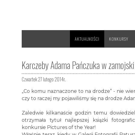
AKTUALNOŚCI
KONKURSY
Karczeby Adama Pańczuka w zamojski
Czwartek 27 lutego 2014r.
„Co komu naznaczone to na drodze” - nie wiem
czy to raczej my pojawiliśmy się na drodze Ad
Zaledwie kilkanaście godzin temu dowiedzie
otrzymała tytuł najlepszej książki fotog
konkursie Pictures of the Year!
Właśnie teraz, kiedy w Galerii Fotografii Ra