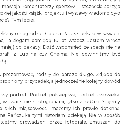
ak mawiają komentatorzy sportowi – szczęście sprzyja
iej jakości książki, projektu i wystawy wiadomo było
ie? Tym lepiej.
eliśmy o nagrodzie, Galeria Ratusz pękała w szwach.
ji, a sięgam pamięcią 10 lat wstecz. Jestem wręcz
jmniej) od dekady. Dość wspomnieć, że specjalnie na
ografii z Lublina czy Chełma. Nie powinniśmy być
adą.
rezentować, rodziły się bardzo długo. Zdjęcia do
odosobniony przypadek, a jednocześnie kolejny dowód
 portret. Portret polskiej wsi, portret człowieka.
w twarz, nie z fotografiami, tylko z ludźmi. Stajemy
liskich miejscowości, możemy ich prawie dotknąć,
ama Pańczuka tymi historiami ociekają. Nie w sposób
Jesteśmy prowadzeni przez fotografa, zmuszani do