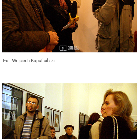
Fot. Wojciech KapuĹciĹski