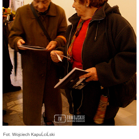
Fot. Wojciech KapuĹciĹski