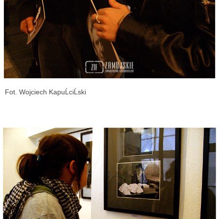
Fot. Wojciech KapuĹciĹski