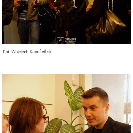
Fot. Wojciech KapuĹciĹski