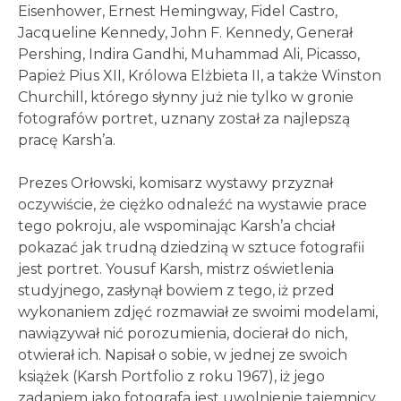
Eisenhower, Ernest Hemingway, Fidel Castro,
Jacqueline Kennedy, John F. Kennedy, Generał
Pershing, Indira Gandhi, Muhammad Ali, Picasso,
Papież Pius XII, Królowa Elżbieta II, a także Winston
Churchill, którego słynny już nie tylko w gronie
fotografów portret, uznany został za najlepszą
pracę Karsh’a.
Prezes Orłowski, komisarz wystawy przyznał
oczywiście, że ciężko odnaleźć na wystawie prace
tego pokroju, ale wspominając Karsh’a chciał
pokazać jak trudną dziedziną w sztuce fotografii
jest portret. Yousuf Karsh, mistrz oświetlenia
studyjnego, zasłynął bowiem z tego, iż przed
wykonaniem zdjęć rozmawiał ze swoimi modelami,
nawiązywał nić porozumienia, docierał do nich,
otwierał ich. Napisał o sobie, w jednej ze swoich
książek (Karsh Portfolio z roku 1967), iż jego
zadaniem jako fotografa jest uwolnienie tajemnicy,