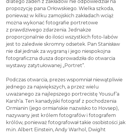
dlatego żaden z zakładów nie odpowiedział na
propozycję pana Orłowskiego. Wielka szkoda,
ponieważ w kilku zamojskich zakładach wciąż
można wykonać fotografie portretowe
z prawdziwego zdarzenia. Jednakże
proporcjonalnie do ilości wszystkich foto-labów
jest to zaledwie skromny odsetek. Pan Stanisław
nie dał jednak za wygraną i jego niespokojna
fotograficzna dusza doprowadziła do otwarcia
wystawy zatytułowanej „Portret”.
Podczas otwarcia, prezes wspomniał niewątpliwie
jednego za największych, a przez wielu
uważanego za najlepszego portrecistę Yousuf’a
Karsh’a. Ten kanadyjski fotograf z pochodzenia
Ormianin (jego ormiańskie nazwisko to Hovsep),
nazywany jest królem fotografów i fotografem
królów, ponieważ fotografował takie osobistości jak
m.in. Albert Einstein, Andy Warhol, Dwight