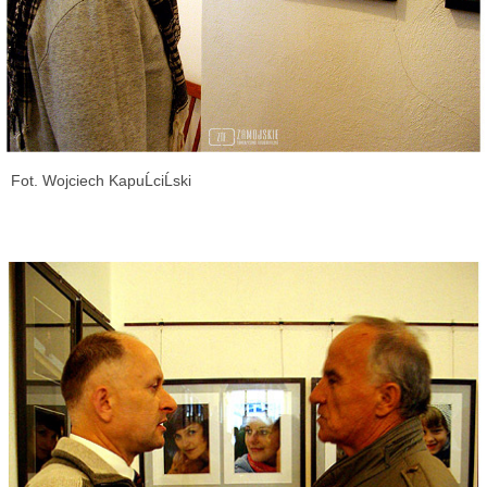
Fot. Wojciech KapuĹciĹski