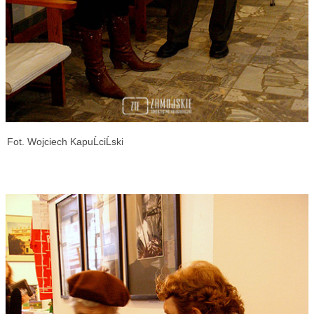
Fot. Wojciech KapuĹciĹski