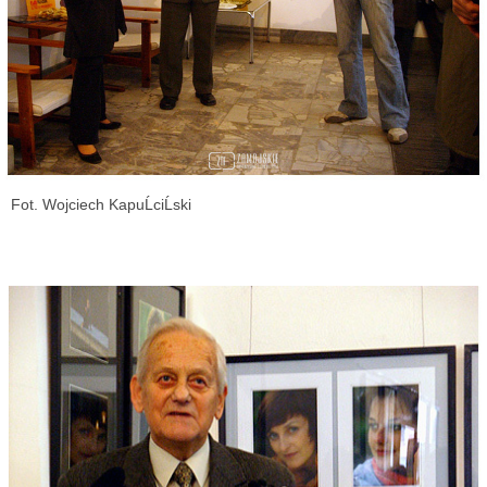
Fot. Wojciech KapuĹciĹski