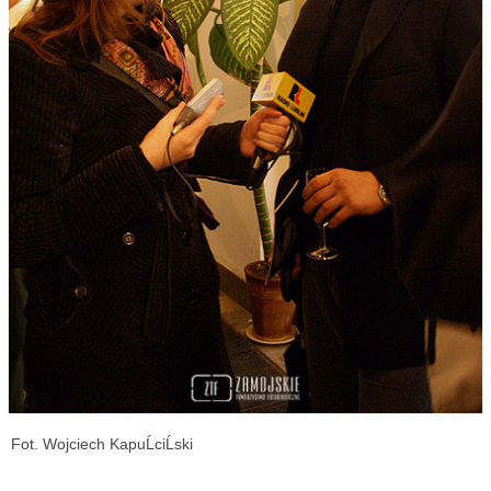
Fot. Wojciech KapuĹciĹski