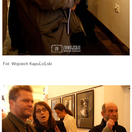
Fot. Wojciech KapuĹciĹski