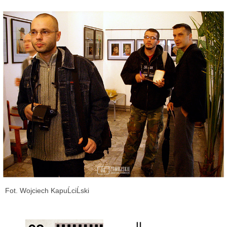
Fot. Wojciech KapuĹciĹski