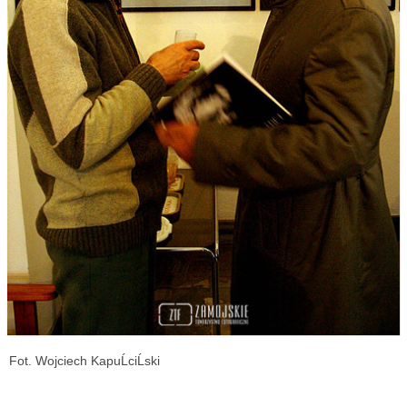
Fot. Wojciech KapuĹciĹski