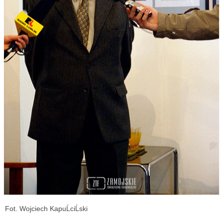
Fot. Wojciech KapuĹciĹski