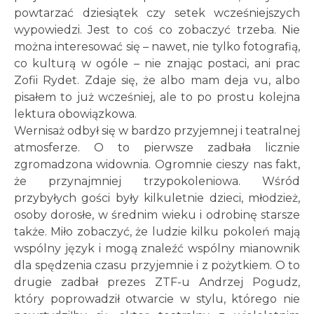
powtarzać dziesiątek czy setek wcześniejszych
wypowiedzi. Jest to coś co zobaczyć trzeba. Nie
można interesować się – nawet, nie tylko fotografią,
co kulturą w ogóle – nie znając postaci, ani prac
Zofii Rydet. Zdaje się, że albo mam deja vu, albo
pisałem to już wcześniej, ale to po prostu kolejna
lektura obowiązkowa.
Wernisaż odbył się w bardzo przyjemnej i teatralnej
atmosferze. O to pierwsze zadbała licznie
zgromadzona widownia. Ogromnie cieszy nas fakt,
że przynajmniej trzypokoleniowa. Wśród
przybyłych gości były kilkuletnie dzieci, młodzież,
osoby dorosłe, w średnim wieku i odrobinę starsze
także. Miło zobaczyć, że ludzie kilku pokoleń mają
wspólny język i mogą znaleźć wspólny mianownik
dla spędzenia czasu przyjemnie i z pożytkiem. O to
drugie zadbał prezes ZTF-u Andrzej Pogudz,
który poprowadził otwarcie w stylu, którego nie