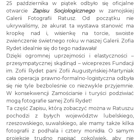
25 października w piątek odbyło się oficjalne
otwarcie
Zapisu Socjologicznego
w zamojskiej
Galerii Fotografii Ratusz. Od początku nie
ukrywaliśmy, że akurat ta wystawa stanowić ma
kropkę nad i, wisienkę na torcie, swoiste
zwieńczenie świetnego roku w naszej Galerii. Zofia
Rydet idealnie się do tego nadawała!
Dzięki ogromnej uprzejmości i elastyczności –
przesympatycznej skądinąd – wiceprezes Fundacji
im. Zofii Rydet pani Zofii Augustyńskiej-Martyniak
cała operacja prawno-formalno-logistyczna odbyła
się nie tyle bezboleśnie co niezwykle przyjemnie.
W konsekwencji Zamościanie i turyści podziwiać
mogą fotografie samej Zofii Rydet!
Ta część Zapisu, którą zobaczyć można w Ratuszu
pochodzi z byłych województw lubelskiego,
rzeszowskiego, suwalskiego, ale mamy także kilka
fotografii z podhala i cztery monidła. O samym
projekcie trudno napisać cokolwiek, aby nie