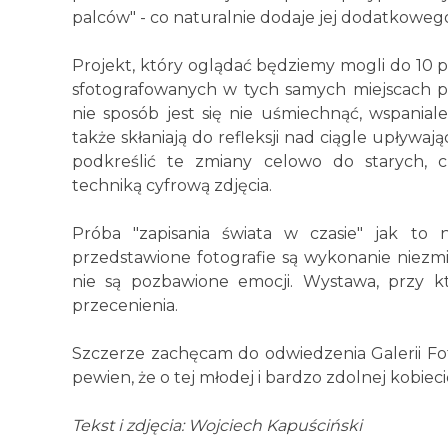
palców" - co naturalnie dodaje jej dodatkoweg
Projekt, który oglądać będziemy mogli do 10 p
sfotografowanych w tych samych miejscach pr
nie sposób jest się nie uśmiechnąć, wspanial
także skłaniają do refleksji nad ciągle upływa
podkreślić te zmiany celowo do starych, c
techniką cyfrową zdjęcia.
Próba "zapisania świata w czasie" jak to 
przedstawione fotografie są wykonanie niezmie
nie są pozbawione emocji. Wystawa, przy k
przecenienia.
Szczerze zachęcam do odwiedzenia Galerii Foto
pewien, że o tej młodej i bardzo zdolnej kobieci
Tekst i zdjęcia: Wojciech Kapuściński