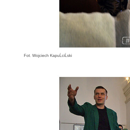
Fot. Wojciech KapuĹciĹski