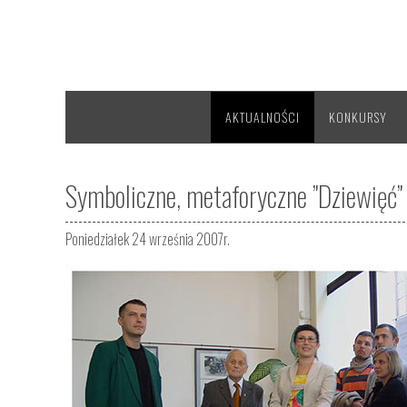
AKTUALNOŚCI
KONKURSY
Symboliczne, metaforyczne ”Dziewięć” 
Poniedziałek 24 września 2007r.