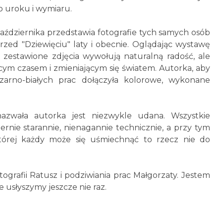
o uroku i wymiaru.
aździernika przedstawia fotografie tych samych osób
zed "Dziewięciu" laty i obecnie. Oglądając wystawę
e zestawione zdjęcia wywołują naturalną radość, ale
jącym czasem i zmieniającym się światem. Autorka, aby
zarno-białych prac dołączyła kolorowe, wykonane
nazwała autorka jest niezwykle udana. Wszystkie
rnie starannie, nienagannie technicznie, a przy tym
tórej każdy może się uśmiechnąć to rzecz nie do
grafii Ratusz i podziwiania prac Małgorzaty. Jestem
e usłyszymy jeszcze nie raz.