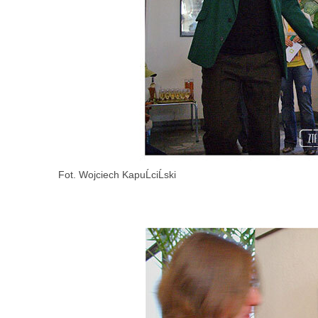
Fot. Wojciech KapuĹciĹski