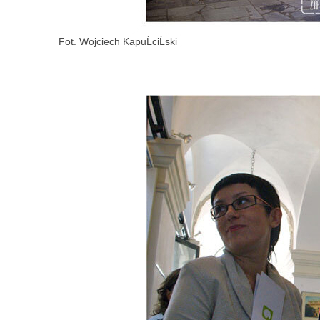
Fot. Wojciech KapuĹciĹski