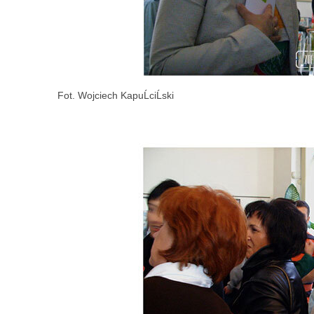
Fot. Wojciech KapuĹciĹski