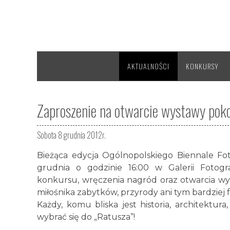
AKTUALNOŚCI
KONKURSY
Zaproszenie na otwarcie wystawy poko
Sobota 8 grudnia 2012r.
Bieżąca edycja Ogólnopolskiego Biennale Fotog
grudnia o godzinie 16:00 w Galerii Fotog
konkursu, wręczenia nagród oraz otwarcia w
miłośnika zabytków, przyrody ani tym bardziej fo
Każdy, komu bliska jest historia, architektura
wybrać się do „Ratusza”!