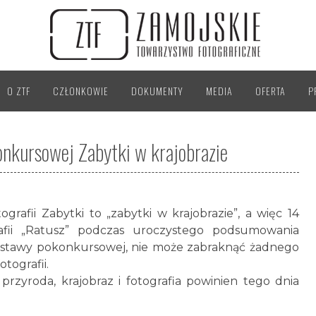
O ZTF
CZŁONKOWIE
DOKUMENTY
MEDIA
OFERTA
P
nkursowej Zabytki w krajobrazie
rafii Zabytki to „zabytki w krajobrazie”, a więc 14
rafii „Ratusz” podczas uroczystego podsumowania
ystawy pokonkursowej, nie może zabraknąć żadnego
tografii.
, przyroda, krajobraz i fotografia powinien tego dnia