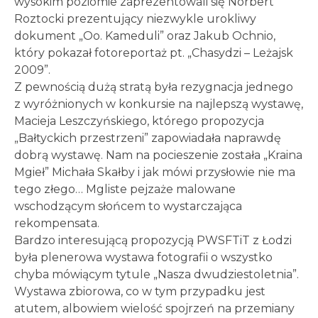
wysokim poziomie zaprezentowali się Norbert
Roztocki prezentujący niezwykle urokliwy
dokument „Oo. Kameduli” oraz Jakub Ochnio,
który pokazał fotoreportaż pt. „Chasydzi – Leżajsk
2009”.
Z pewnością dużą stratą była rezygnacja jednego
z wyróżnionych w konkursie na najlepszą wystawę,
Macieja Leszczyńskiego, którego propozycja
„Bałtyckich przestrzeni” zapowiadała naprawdę
dobrą wystawę. Nam na pocieszenie została „Kraina
Mgieł” Michała Skałby i jak mówi przysłowie nie ma
tego złego… Mgliste pejzaże malowane
wschodzącym słońcem to wystarczająca
rekompensata.
Bardzo interesującą propozycją PWSFTiT z Łodzi
była plenerowa wystawa fotografii o wszystko
chyba mówiącym tytule „Nasza dwudziestoletnia”.
Wystawa zbiorowa, co w tym przypadku jest
atutem, albowiem wielość spojrzeń na przemiany