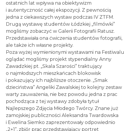
ostatnich lat wpływa na obiektywizm
i autentyczność całej ekspozycji. Z pewnością
jedna z ciekawszych wystaw podczas IV ZTFM.
Drugą wystawę studentów Łódzkiej „filmówki”
mogliśmy zobaczyć w Galerii Fotografii Ratusz.
Przedstawiała ona ćwiczenia studentów fotografii,
ale także ich własne projekty.
Poza wyżej wymienionymi wystawami na Festiwalu
oglądać mogliśmy projekt stypendialny Anny
Zawadzkiej pt. „Skala Szarości” traktujący
o najmłodszych mieszkańcach blokowisk
i pokazujący ich najbliższe otoczenie. „Smak
dzieciństwa” Angeliki Zawalskiej to kolejny zestaw
warty zauważenia, nie bez powodu jedna z prac
pochodząca z tej wystawy zdobyła tytuł
Najlepszego Zdjęcia Młodego Twórcy. Znane już
zamojskiej publiczności Aleksandra Twardowska
i Ewelina Siemko zaprezentowały odpowiednio
„2+1”, zbiór prac przedstawiający portret