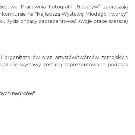
ieżowa Pracownia Fotografii „Negatyw” zapraszają
 w konkursie na "Najlepszą Wystawę Młodego Twórcy"
oku życia chcący zaprezentować swoje prace szerszej
li organizatorów oraz artystów/twórców zamojskich
grodzone wystawy zostaną zaprezentowane podczas
dych twórców"