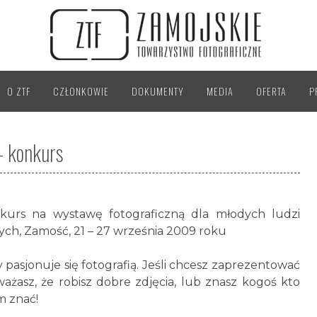
O ZTF
CZŁONKOWIE
DOKUMENTY
MEDIA
OFERTA
P
- konkurs
kurs na wystawę fotograficzną dla młodych ludzi
ych, Zamość, 21 – 27 września 2009 roku
y pasjonuje się fotografią. Jeśli chcesz zaprezentować
uważasz, że robisz dobre zdjęcia, lub znasz kogoś kto
m znać!