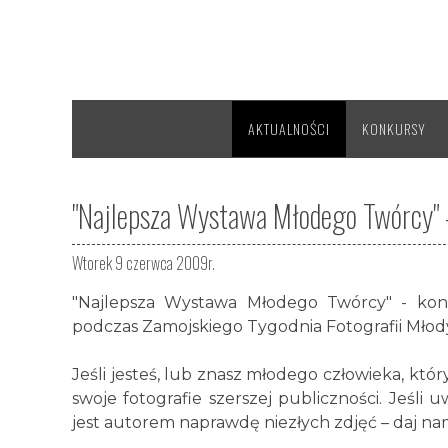
AKTUALNOŚCI
KONKURSY
"Najlepsza Wystawa Młodego Twórcy" 
Wtorek 9 czerwca 2009r.
"Najlepsza Wystawa Młodego Twórcy" - kon
podczas Zamojskiego Tygodnia Fotografii Młod
Jeśli jesteś, lub znasz młodego człowieka, któr
swoje fotografie szerszej publiczności. Jeśli 
jest autorem naprawdę niezłych zdjęć – daj na