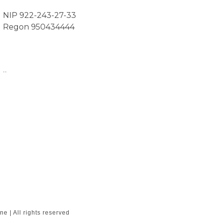
NIP 922-243-27-33
Regon 950434444
..
e | All rights reserved