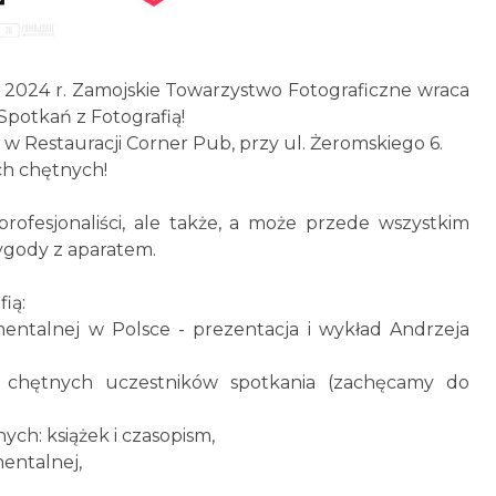
ia 2024 r. Zamojskie Towarzystwo Fotograficzne wraca
Spotkań z Fotografią!
 w Restauracji Corner Pub, przy ul. Żeromskiego 6.
ch chętnych!
profesjonaliści, ale także, a może przede wszystkim
zygody z aparatem.
ią:
mentalnej w Polsce - prezentacja i wykład Andrzeja
az chętnych uczestników spotkania (zachęcamy do
ych: książek i czasopism,
mentalnej,