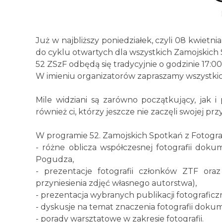
Już w najbliższy poniedziałek, czyli 08 kwietn
do cyklu otwartych dla wszystkich Zamojskich 
52 ZSzF odbędą się tradycyjnie o godzinie 17:00
W imieniu organizatorów zapraszamy wszystki
Mile widziani są zarówno początkujący, jak i 
również ci, którzy jeszcze nie zaczęli swojej pr
W programie 52. Zamojskich Spotkań z Fotograf
- różne oblicza współczesnej fotografii doku
Pogudza,
- prezentacje fotografii członków ZTF or
przyniesienia zdjęć własnego autorstwa),
- prezentacja wybranych publikacji fotograficzn
- dyskusje na temat znaczenia fotografii doku
- porady warsztatowe w zakresie fotografii.