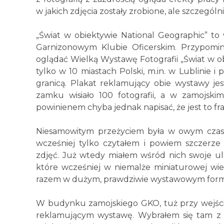
w jakich zdjęcia zostały zrobione, ale szczegól
„Świat w obiektywie National Geographic” t
Garnizonowym Klubie Oficerskim. Przypomin
oglądać Wielką Wystawę Fotografii „Świat w o
tylko w 10 miastach Polski, m.in. w Lublinie i
granicą. Plakat reklamujący obie wystawy jes
zamku wisiało 100 fotografii, a w zamojsk
powinienem chyba jednak napisać, że jest to f
Niesamowitym przeżyciem była w owym czasie
wcześniej tylko czytałem i powiem szczer
zdjęć. Już wtedy miałem wśród nich swoje ulu
które wcześniej w niemalże miniaturowej wie
razem w dużym, prawdziwie wystawowym form
W budynku zamojskiego GKO, tuż przy wejściu
reklamującym wystawę. Wybrałem się tam z b