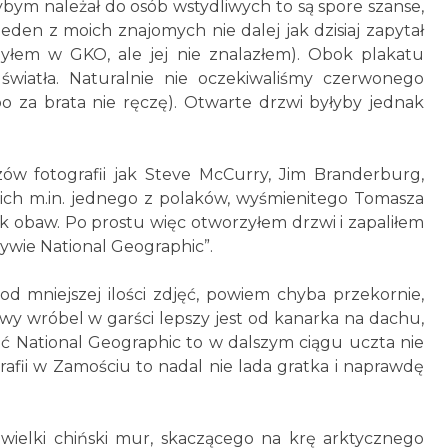
bym należał do osób wstydliwych to są spore szanse,
jeden z moich znajomych nie dalej jak dzisiaj zapytał
byłem w GKO, ale jej nie znalazłem). Obok plakatu
światła. Naturalnie nie oczekiwaliśmy czerwonego
bo za brata nie ręczę). Otwarte drzwi byłyby jednak
zów fotografii jak Steve McCurry, Jim Branderburg,
nich m.in. jednego z polaków, wyśmienitego Tomasza
ek obaw. Po prostu więc otworzyłem drzwi i zapaliłem
tywie National Geographic”.
c od mniejszej ilości zdjęć, powiem chyba przekornie,
owy wróbel w garści lepszy jest od kanarka na dachu,
 zdjęć National Geographic to w dalszym ciągu uczta nie
rafii w Zamościu to nadal nie lada gratka i naprawdę
 wielki chiński mur, skaczącego na krę arktycznego