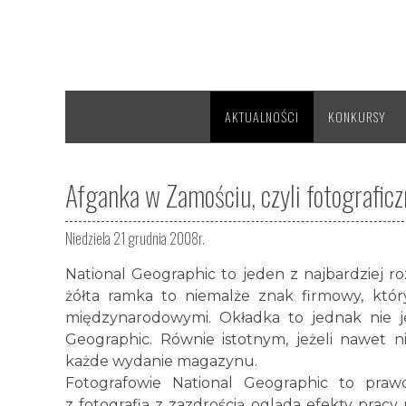
AKTUALNOŚCI
KONKURSY
Afganka w Zamościu, czyli fotografic
Niedziela 21 grudnia 2008r.
National Geographic to jeden z najbardziej 
żółta ramka to niemalże znak firmowy, kt
międzynarodowymi. Okładka to jednak nie j
Geographic. Równie istotnym, jeżeli nawet ni
każde wydanie magazynu.
Fotografowie National Geographic to prawd
z fotografią z zazdrością ogląda efekty pracy 