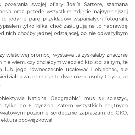
 pożerania swojej ofiary Joel’a Sartore, szamana
ns’a oraz przede wszystkim zdjęcie najsłynniejszej
to jedynie parę przykładów wspaniałych fotografii,
pisałem tylko kilka, choć zasługują na to naprawdę
ód nich choćby jednej odstającej, bo nie odważyłbym
rzy właściwej promocji wystawa ta zyskałaby znacznie
 nie wiem, czy chciałbym wiedzieć kto stoi za tym, że
ą lub jego równocześnie ucałować i objechać, ale
edzialna za promocje to dwie różne osoby. Chyba, że
.
biektywie National Geographic”, musi się spieszyć,
ć tylko do 6 stycznia. Zatem wszystkich chętnych
światowym poziomie serdecznie zapraszam do GKO,
uż lektura obowiązkowa!