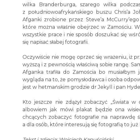
wilka Branderburga, szarego wilka podczas
z południowoafrykańskiego buszu Chris’a Joh
Afganki zrobione przez Steve’a McCurry’ego 
które można właśnie obejrzeć w Zamościu. Wy
wszystkie prace i nie sposób doszukać się wśr
się napisać słabej fotografii.
Oczywiście nie mogę oprzeć się wrażeniu, iż p
wyższą i z pewnością właściwą sobie rangę. Sam
Afganka trafiła do Zamościa bo musiałbym j
wygląda na to, że pomysłodawca i osoba odpowi
jest w hetmańskim grodzie dr Jekyll i pan Hyde
Kto jeszcze nie zdążył zobaczyć „Świata w o
albowiem jak mówi plakat będzie ona wisie
chcących zobaczyć fotografie na naprawdę 
a dla osób, które interesują się fotografią to j
Tekst i zdjęcia: Wojciech Kapuściński