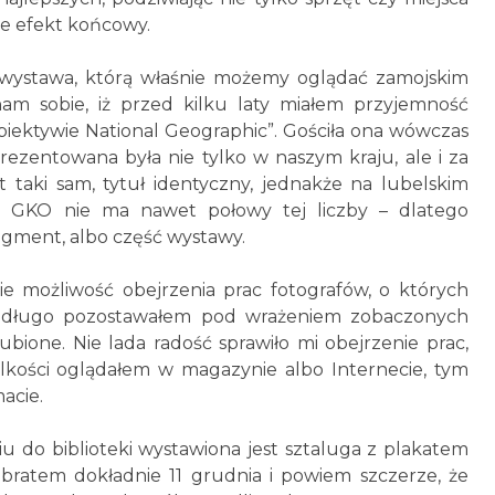
nie efekt końcowy.
o wystawa, którą właśnie możemy oglądać zamojskim
am sobie, iż przed kilku laty miałem przyjemność
biektywie National Geographic”. Gościła ona wówczas
 prezentowana była nie tylko w naszym kraju, ale i za
t taki sam, tytuł identyczny, jednakże na lubelskim
im GKO nie ma nawet połowy tej liczby – dlatego
ragment, albo część wystawy.
 możliwość obejrzenia prac fotografów, o których
ze długo pozostawałem pod wrażeniem zobaczonych
bione. Nie lada radość sprawiło mi obejrzenie prac,
lkości oglądałem w magazynie albo Internecie, tym
acie.
 do biblioteki wystawiona jest sztaluga z plakatem
ratem dokładnie 11 grudnia i powiem szczerze, że