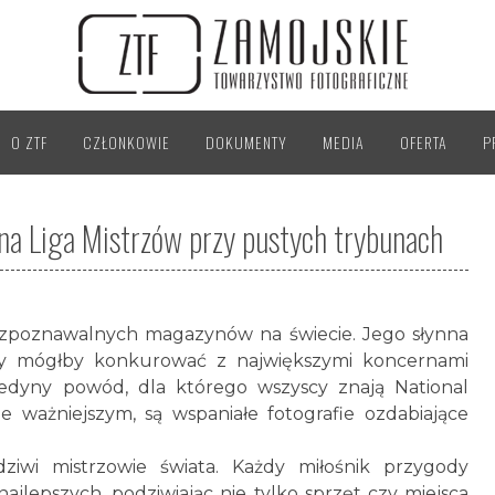
O ZTF
CZŁONKOWIE
DOKUMENTY
MEDIA
OFERTA
P
zna Liga Mistrzów przy pustych trybunach
rozpoznawalnych magazynów na świecie. Jego słynna
óry mógłby konkurować z największymi koncernami
edyny powód, dla którego wszyscy znają National
e ważniejszym, są wspaniałe fotografie ozdabiające
ziwi mistrzowie świata. Każdy miłośnik przygody
najlepszych, podziwiając nie tylko sprzęt czy miejsca