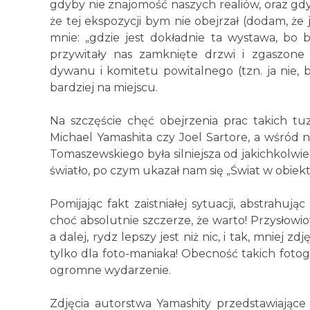
gdyby nie znajomość naszych realiów, oraz gdy
że tej ekspozycji bym nie obejrzał (dodam, że 
mnie: „gdzie jest dokładnie ta wystawa, bo 
przywitały nas zamknięte drzwi i zgaszone 
dywanu i komitetu powitalnego (tzn. ja nie, 
bardziej na miejscu.
Na szczęście chęć obejrzenia prac takich tu
Michael Yamashita czy Joel Sartore, a wśród 
Tomaszewskiego była silniejsza od jakichkolwi
światło, po czym ukazał nam się „Świat w obiek
Pomijając fakt zaistniałej sytuacji, abstrahują
choć absolutnie szczerze, że warto! Przysłowi
a dalej, rydz lepszy jest niż nic, i tak, mniej
tylko dla foto-maniaka! Obecność takich fotog
ogromne wydarzenie.
Zdjęcia autorstwa Yamashity przedstawiające