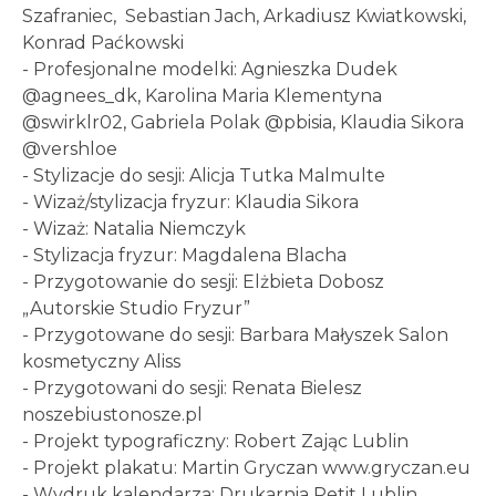
Szafraniec, Sebastian Jach, Arkadiusz Kwiatkowski,
Konrad Paćkowski
- Profesjonalne modelki: Agnieszka Dudek
@agnees_dk, Karolina Maria Klementyna
@swirklr02, Gabriela Polak @pbisia, Klaudia Sikora
@vershloe
- Stylizacje do sesji: Alicja Tutka Malmulte
- Wizaż/stylizacja fryzur: Klaudia Sikora
- Wizaż: Natalia Niemczyk
- Stylizacja fryzur: Magdalena Blacha
- Przygotowanie do sesji: Elżbieta Dobosz
„Autorskie Studio Fryzur”
- Przygotowane do sesji: Barbara Małyszek Salon
kosmetyczny Aliss
- Przygotowani do sesji: Renata Bielesz
noszebiustonosze.pl
- Projekt typograficzny: Robert Zając Lublin
- Projekt plakatu: Martin Gryczan www.gryczan.eu
- Wydruk kalendarza: Drukarnia Petit Lublin