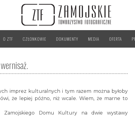
O ZTF
CZŁONKOWIE
DOKUMENTY
MEDIA
OFERTA
P
 wernisaż.
nych imprez kulturalnych i tym razem można byłoby
ówi, że lepiej późno, niż wcale. Wiem, że marne to
do Zamojskiego Domu Kultury na dwie wystawy