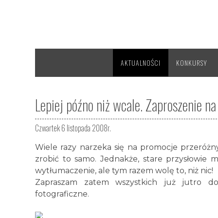
AKTUALNOŚCI
KONKURSY
Lepiej późno niż wcale. Zaproszenie na
Czwartek 6 listopada 2008r.
Wiele razy narzeka się na promocje przeróż
zrobić to samo. Jednakże, stare przysłowie m
wytłumaczenie, ale tym razem wolę to, niż nic!
Zapraszam zatem wszystkich już jutro 
fotograficzne.