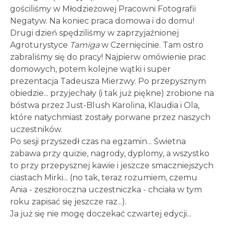
gościliśmy w Młodzieżowej Pracowni Fotografii
Negatyw. Na koniec praca domowa i do domu!
Drugi dzień spędziliśmy w zaprzyjaźnionej
Agroturystyce
Tamiga
w Czernięcinie. Tam ostro
zabraliśmy się do pracy! Najpierw omówienie prac
domowych, potem kolejne wątki i super
prezentacja Tadeusza Mierzwy. Po przepysznym
obiedzie... przyjechały (i tak już piękne) zrobione na
bóstwa przez Just-Blush Karolina, Klaudia i Ola,
które natychmiast zostały porwane przez naszych
uczestników.
Po sesji przyszedł czas na egzamin... Świetna
zabawa przy quizie, nagrody, dyplomy, a wszystko
to przy przepysznej kawie i jeszcze smaczniejszych
ciastach Mirki... (no tak, teraz rozumiem, czemu
Ania - zeszłoroczna uczestniczka - chciała w tym
roku zapisać się jeszcze raz...).
Ja już się nie mogę doczekać czwartej edycji...