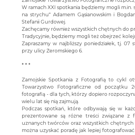
Zamojskie Towarzystwo Fotograficzne rozpoczyn
W ramach XXI spotkania będziemy mogli m.in. sp
na strychu" Adamem Gąsianowskim i Bogdan
Stefanii Gurdowej.
Zachęcamy również wszystkich chętnych do przy
Tradycyjnie, będziemy mogli też obejrzeć kolejn
Zapraszamy w najbliższy poniedziałek, tj. 07 
przy ulicy Żeromskiego 6.
* * *
Zamojskie Spotkania z Fotografią to cykl 
Towarzystwo Fotograficzne od początku 20
fotografią - dla tych, którzy dopiero rozpoczyn
wielu lat się nią zajmują.
Podczas spotkań, które odbywają się w każdy
prezentowane są różne treści związane z fo
uznanych twórców oraz wszystkich chętnych 
można uzyskać poradę jak lepiej fotografować 