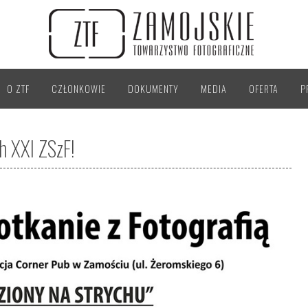
O ZTF
CZŁONKOWIE
DOKUMENTY
MEDIA
OFERTA
P
h XXI ZSzF!