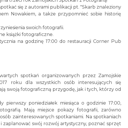
a trzeci rok Zamojskich Spotkań z Fotografią!
otkać się z autorami publikacji pt. "Skarb znaleziony
em Nowakiem, a także przypomnieć sobie historię
niesienia swoich fotografii.
e książki fotograficzne.
stycznia na godzinę 17:00 do restauracji Corner Pub
otwartych spotkań organizowanych przez Zamojskie
17 roku dla wszystkich osób interesujących się
ają swoją fotograficzną przygodę, jak i tych, którzy od
 pierwszy poniedziałek miesiąca o godzinie 17:00,
tografią. Mają miejsce pokazy fotografii, zarówno
osób zainteresowanych spotkaniami. Na spotkaniach
i zaplanować swój rozwój artystyczny, poznać sprzęt