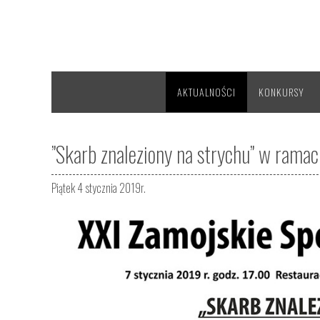
AKTUALNOŚCI
KONKURSY
”Skarb znaleziony na strychu” w ramac
Piątek 4 stycznia 2019r.