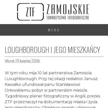
MENU
LOUGHBOROUGH I JEGO MIESZKAŃCY
Wtorek 29 kwietnia 2008r.
W tym roku mija 10 lat partnerstwa Zamościa
i Loughborough. Przy tej okazji redaktor Janusz
Kawałko ufundował panu Stanisławowi
Orłowskiemu pobyt w partnerskim mieście.
Tygodniowy plener fotograficzny w Anglii, prezes
ZTF przeznaczył na dokumentację miasta i życia
jego mieszkańców. Obiektyw aparatu skierował