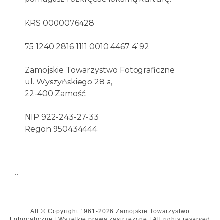
KRS 0000076428
75 1240 2816 1111 0010 4467 4192
Zamojskie Towarzystwo Fotograficzne
ul. Wyszyńskiego 28 a,
22-400 Zamość
NIP 922-243-27-33
Regon 950434444
..
All © Copyright
1961-2026
Zamojskie Towarzystwo
Fotograficzne
|
Wszelkie prawa zastrzeżone | All rights reserved