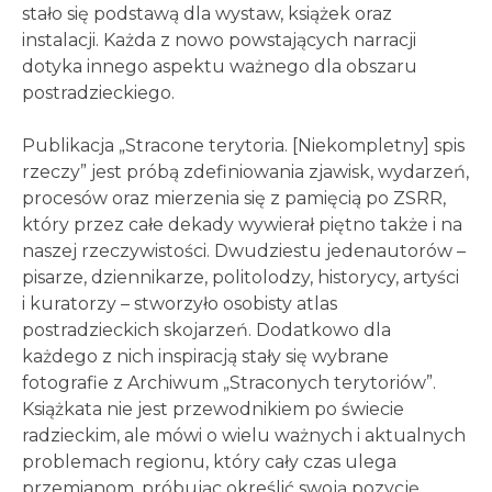
stało się podstawą dla wystaw, książek oraz
instalacji. Każda z nowo powstających narracji
dotyka innego aspektu ważnego dla obszaru
postradzieckiego.
Publikacja „Stracone terytoria. [Niekompletny] spis
rzeczy” jest próbą zdefiniowania zjawisk, wydarzeń,
procesów oraz mierzenia się z pamięcią po ZSRR,
który przez całe dekady wywierał piętno także i na
naszej rzeczywistości. Dwudziestu jedenautorów –
pisarze, dziennikarze, politolodzy, historycy, artyści
i kuratorzy – stworzyło osobisty atlas
postradzieckich skojarzeń. Dodatkowo dla
każdego z nich inspiracją stały się wybrane
fotografie z Archiwum „Straconych terytoriów”.
Książkata nie jest przewodnikiem po świecie
radzieckim, ale mówi o wielu ważnych i aktualnych
problemach regionu, który cały czas ulega
przemianom, próbując określić swoją pozycję