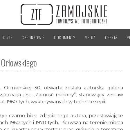
O ZTF
CZŁONKOWIE
DOKUMENTY
MEDIA
OFERTA
P
a Orłowskiego
. Ormiańskiej 30, otwarta została autorska galeria
ekspozycją jest „Zamość miniony”, stanowiący zestaw
lat 1960-tych, wykonywanych w technice sepii.
yć czarno-białe zdjęcia tego autora, przestawiające
ch 1960-tych i 1970-tych. Pierwsza na terenie miasta
ie co kwartał nowy zestaw prac, głównie o tematyce