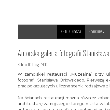
AKTUALNOŚCI
KONKURSY
Autorska galeria fotografii Stanisław
Sobota 10 lutego 2007r.
W zamojskiej restauracji „Muzealna” przy ul
fotografii Stanisława Orłowskiego. Pierwszą 
prac pokazujących uliczne scenki rodzajowe z 
Na ścianach restauracji można również zobacz
architekturę zamojskiego starego miasta w lata
autorska galeria fotografii prezentować będz