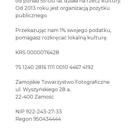
od ponad 55-ciu lat działa na rzecz kultury.
Od 2013 roku jest organizacją pożytku
publicznego.
Przekazując nam 1% swojego podatku,
pomagasz rozkręcać lokalną kulturę.
KRS 0000076428
75 1240 2816 1111 0010 4467 4192
Zamojskie Towarzystwo Fotograficzne
ul. Wyszyńskiego 28 a,
22-400 Zamość
NIP 922-243-27-33
Regon 950434444