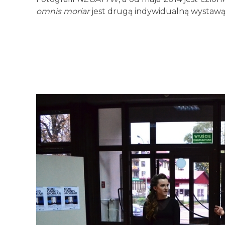
omnis moriar
jest drugą indywidualną wystawą 