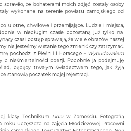
o sprawiło, że bohaterami moich zdjęć zostały osoby
stały wykonane na terenie powiatu zamojskiego od
co ulotne, chwilowe i przemijające. Ludzie i miejsca,
dobnie w niedługim czasie pozostaną już tylko na
łynący czas i postęp sprawiają, że wiele obrazów naszej
a my nie jesteśmy w stanie tego zmienić czy zatrzymać.
umrę pochodzi z Pieśni III Horacego –
Wybudowałem
zy o nieśmiertelności poezji. Podobnie ja podejmuję
ć ślad, będący trwałym świadectwem tego, jak żyją
ce stanowią początek mojej rejestracji.
rtej klasy Technikum
Lider
w Zamościu. Fotografią
14 roku uczęszcza na zajęcia Młodzieżowej Pracowni
onkinią Zamojskiego Towarzystwa Fotograficznego.
Non