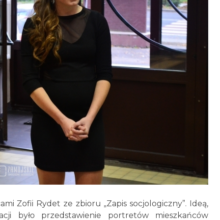
mi Zofii Rydet ze zbioru „Zapis socjologiczny”. Ideą,
zacji było przedstawienie portretów mieszkańców