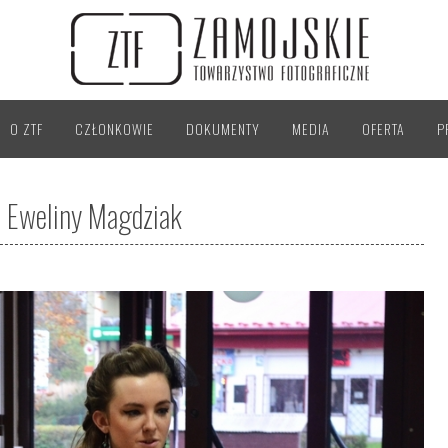
O ZTF
CZŁONKOWIE
DOKUMENTY
MEDIA
OFERTA
P
i Eweliny Magdziak