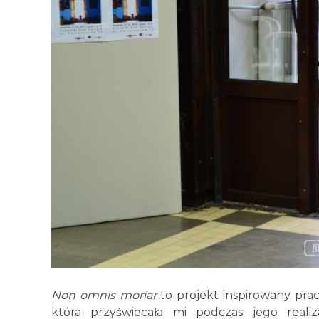
Non omnis moriar
to projekt inspirowany praca
która przyświecała mi podczas jego reali