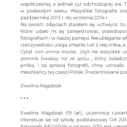
współczesnej, a jednak już odchodzącej wsi. T
w podeszłym wieku. Wszystkie fotografie zo
października 2013 r. do września 2014 r.
Na swoich zdjęciach starałam się uchwycić to, 
które udało mi się zarejestrować, prawdopo
fotografiach i w naszej pamięci. Nieubłaganie p
rzeczywistości ulega zmianie lub z niej znika, 
Cytat
non omnis moriar
, czyli nie wszystek 
pomnik trwalszy niż ze spiżu…
, który świadc
próbę, i za sprawą fotografii, chcę utrwali
mieszkańcy tej części Polski. Prezentowane pra
Ewelina Magdziak
* * *
Ewelina Magdziak (19 lat), uczennica czwa
interesuje się od szkoły podstawowej. Od 20
Fotografii
NEGATYW
, a od maja 2014 jest czł