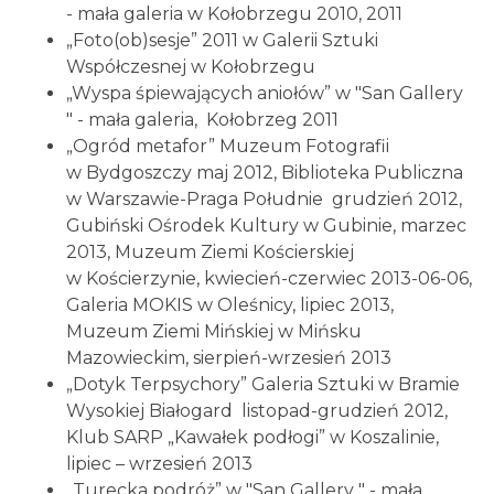
- mała galeria w Kołobrzegu 2010, 2011
„Foto(ob)sesje” 2011 w Galerii Sztuki
Współczesnej w Kołobrzegu
„Wyspa śpiewających aniołów” w "San Gallery
" - mała galeria, Kołobrzeg 2011
„Ogród metafor” Muzeum Fotografii
w Bydgoszczy maj 2012, Biblioteka Publiczna
w Warszawie-Praga Południe grudzień 2012,
Gubiński Ośrodek Kultury w Gubinie, marzec
2013, Muzeum Ziemi Kościerskiej
w Kościerzynie, kwiecień-czerwiec 2013-06-06,
Galeria MOKIS w Oleśnicy, lipiec 2013,
Muzeum Ziemi Mińskiej w Mińsku
Mazowieckim, sierpień-wrzesień 2013
„Dotyk Terpsychory” Galeria Sztuki w Bramie
Wysokiej Białogard listopad-grudzień 2012,
Klub SARP „Kawałek podłogi” w Koszalinie,
lipiec – wrzesień 2013
„Turecka podróż” w "San Gallery " - mała