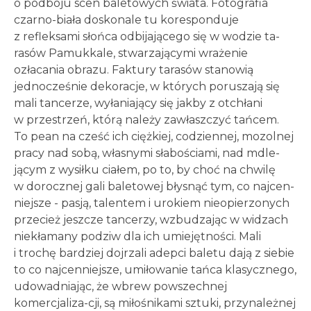
o podboju scen baletowych świata. Fotografia
czarno-biała doskonale tu koresponduje
z refleksami słońca odbijającego się w wodzie ta-
rasów Pamukkale, stwarzającymi wrażenie
ozłacania obrazu. Faktury tarasów stanowią
jednocześnie dekoracje, w których poruszają się
mali tancerze, wyłaniający się jakby z otchłani
w przestrzeń, którą należy zawłaszczyć tańcem.
To pean na cześć ich ciężkiej, codziennej, mozolnej
pracy nad sobą, własnymi słabościami, nad mdle-
jącym z wysiłku ciałem, po to, by choć na chwilę
w dorocznej gali baletowej błysnąć tym, co najcen-
niejsze - pasją, talentem i urokiem nieopierzonych
przecież jeszcze tancerzy, wzbudzając w widzach
niekłamany podziw dla ich umiejętności. Mali
i trochę bardziej dojrzali adepci baletu dają z siebie
to co najcenniejsze, umiłowanie tańca klasycznego,
udowadniając, że wbrew powszechnej
komercjaliza-cji, są miłośnikami sztuki, przynależnej