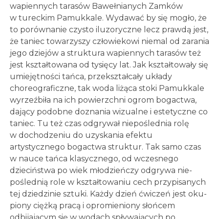
wapiennych tarasów Bawełnianych Zamków
w tureckim Pamukkale. Wydawać by się mogło, że
to porównanie czysto iluzoryczne lecz prawdą jest,
że taniec towarzyszy człowiekowi niemal od zarania
jego dziejów a struktura wapiennych tarasów też
jest kształtowana od tysięcy lat. Jak kształtowały się
umiejętności tańca, przekształcały układy
choreograficzne, tak woda liżąca stoki Pamukkale
wyrzeźbiła na ich powierzchni ogrom bogactwa,
dający podobne doznania wizualne i estetyczne co
taniec. Tu też czas odgrywał niepoślednia rolę
w dochodzeniu do uzyskania efektu
artystycznego bogactwa struktur. Tak samo czas
w nauce tańca klasycznego, od wczesnego
dzieciństwa po wiek młodzieńczy odgrywa nie-
poślednią role w kształtowaniu cech przypisanych
tej dziedzinie sztuki. Każdy dzień ćwiczeń jest oku-
piony ciężką pracą i opromieniony słońcem
odbijającym się w wodach spływających po