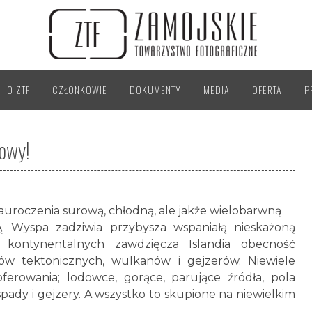
O ZTF
CZŁONKOWIE
DOKUMENTY
MEDIA
OFERTA
P
lowy!
auroczenia surową, chłodną, ale jakże wielobarwną
Ą. Wyspa zadziwia przybysza wspaniałą nieskażoną
kontynentalnych zawdzięcza Islandia obecność
ków tektonicznych, wulkanów i gejzerów. Niewiele
oferowania; lodowce, gorące, parujące źródła, pola
spady i gejzery. A wszystko to skupione na niewielkim