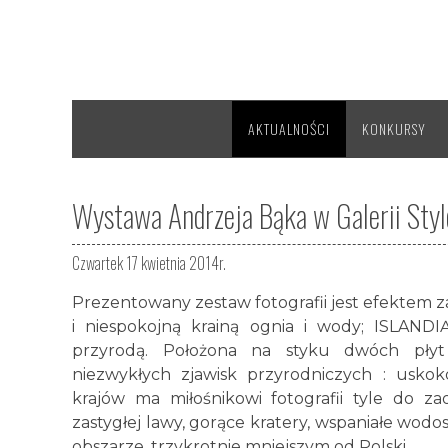
AKTUALNOŚCI
KONKURSY
Wystawa Andrzeja Bąka w Galerii Sty
Czwartek 17 kwietnia 2014r.
Prezentowany zestaw fotografii jest efektem z
i niespokojną krainą ognia i wody; ISLANDI
przyrodą. Położona na styku dwóch płyt 
niezwykłych zjawisk przyrodniczych : usko
krajów ma miłośnikowi fotografii tyle do za
zastygłej lawy, gorące kratery, wspaniałe wodo
obszarze, trzykrotnie mniejszym od Polski.