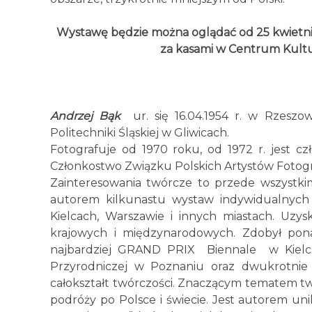
Wystawę będzie można oglądać od 25 kwietnia w
za kasami w Centrum Kultu
Andrzej Bąk
ur. się 16.04.1954 r. w Rzeszo
Politechniki Śląskiej w Gliwicach.
Fotografuje od 1970 roku, od 1972 r. jest c
Członkostwo Związku Polskich Artystów Fotogr
Zainteresowania twórcze to przede wszystki
autorem kilkunastu wystaw indywidualnych
Kielcach, Warszawie i innych miastach. Uzy
krajowych i międzynarodowych. Zdobył pona
najbardziej GRAND PRIX Biennale w Kielca
Przyrodniczej w Poznaniu oraz dwukrotni
całokształt twórczości. Znaczącym tematem twó
podróży po Polsce i świecie. Jest autorem uni