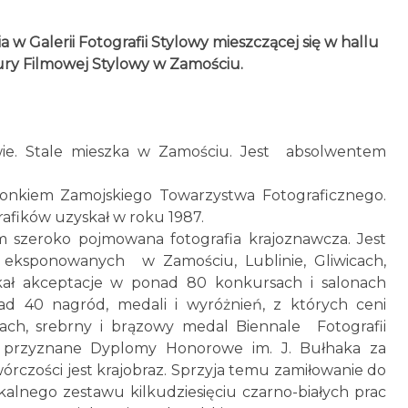
 Galerii Fotografii Stylowy mieszczącej się w hallu
ry Filmowej Stylowy w Zamościu.
wie. Stale mieszka w Zamościu. Jest absolwentem
złonkiem Zamojskiego Towarzystwa Fotograficznego.
afików uzyskał w roku 1987.
m szeroko pojmowana fotografia krajoznawcza. Jest
 eksponowanych w Zamościu, Lublinie, Gliwicach,
skał akceptacje w ponad 80 konkursach i salonach
d 40 nagród, medali i wyróżnień, z których ceni
ch, srebrny i brązowy medal Biennale Fotografii
e przyznane Dyplomy Honorowe im. J. Bułhaka za
rczości jest krajobraz. Sprzyja temu zamiłowanie do
kalnego zestawu kilkudziesięciu czarno-białych prac