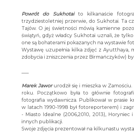
Powrót do Sukhotai
to kilkanaście fotogr
trzydziestoletniej przerwie, do Sukhotai. Ta
Tajów. O jej świetności mówią kamienne pozost
świątyń, gdyż władcy Sukhotai uznali, że tylko 
one są bohaterami pokazanych na wystawie foto
Wystawę uzupełnia kilka zdjęć z Ayutthaya, m
zdobycia i zniszczenia przez Birmańczyków) był
___
Marek Jawor
urodził się i mieszka w Zamościu.
roku. Początkowo była to głównie fotogra
fotografia wydawnicza. Publikował w prasie 
w latach 1990-1998 był fotoreporterem) i zag
- Miasto Idealne (2006,2010, 2013), Horyniec 
innych publikacji.
Swoje zdjęcia prezentował na kilkunastu wyst