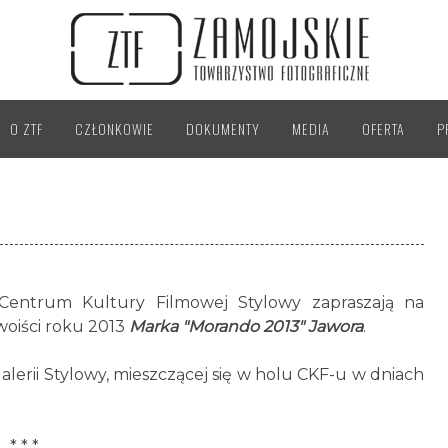
O ZTF
CZŁONKOWIE
DOKUMENTY
MEDIA
OFERTA
P
 Centrum Kultury Filmowej Stylowy zapraszają na
woiści roku 2013
Marka "Morando 2013" Jawora
.
lerii Stylowy, mieszczącej się w holu CKF-u w dniach
* * *