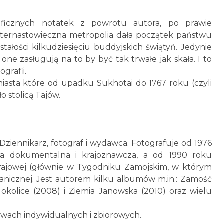
aficznych notatek z powrotu autora, po prawie
 czternastowieczna metropolia dała początek państwu
ałości kilkudziesięciu buddyjskich świątyń. Jedynie
one zasługują na to by być tak trwałe jak skała. I to
grafii.
iasta które od upadku Sukhotai do 1767 roku (czyli
o stolicą Tajów.
 Dziennikarz, fotograf i wydawca. Fotografuje od 1976
fia dokumentalna i krajoznawcza, a od 1990 roku
krajowej (głównie w Tygodniku Zamojskim, w którym
ranicznej. Jest autorem kilku albumów m.in.: Zamość
i okolice (2008) i Ziemia Janowska (2010) oraz wielu
awach indywidualnych i zbiorowych.