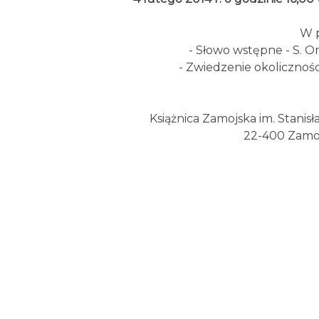
W p
- Słowo wstępne - S. Or
- Zwiedzenie okoliczno
Książnica Zamojska im. Stani
22-400 Zamoś