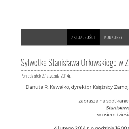
AKTUALNOŚCI
KONKURSY
Sylwetka Stanisława Orłowskiego w Za
Poniedziałek 27 stycznia 2014r.
Danuta R. Kawałko, dyrektor Książnicy Zamoj
zaprasza na spotkanie 
Stanisław
w osiemdziesi
4 lutego 2014 r. o godzinie 16,00