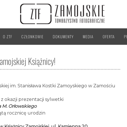
O ZTF
CZŁONKOWIE
DOKUMENTY
MEDIA
OFERTA
P
mojskiej Książnicy!
skiej im. Stanisława Kostki Zamoyskiego w Zamościu
z okazji prezentacji sylwetki
a M. Orłowskiego
ątą rocznicę urodzin
 w Książnicy Zamojskiej, ul. Kamienna 20